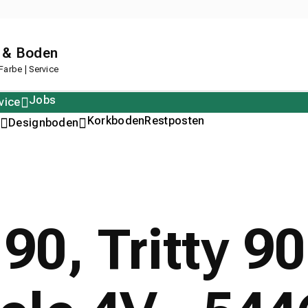
 & Boden
arbe | Service
Jobs
vice
Polstern
Korkboden
Restposten
Designboden
90, Tritty 90