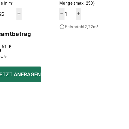
e in m²
Menge (max. 250)
Entspricht
2,22
m²
samtbetrag
6
51
€
MwSt.
ETZT ANFRAGEN