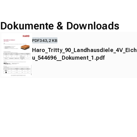
Dokumente & Downloads
PDF
343,2 KB
Haro_Tritty_90_Landhausdiele_4V_Eich
u_544696__Dokument_1.pdf