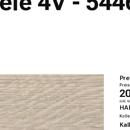
le 4V - 544
Pre
Preis
2
inkl. 
HA
Kolle
Kal