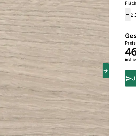
Fläch
Ge
Preis
4
inkl. 
J