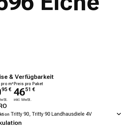
696 Eiche
ise & Verfügbarkeit
 pro m²
Preis pro Paket
0
46
95
€
51
€
MwSt.
inkl. MwSt.
RO
ktion
kulation