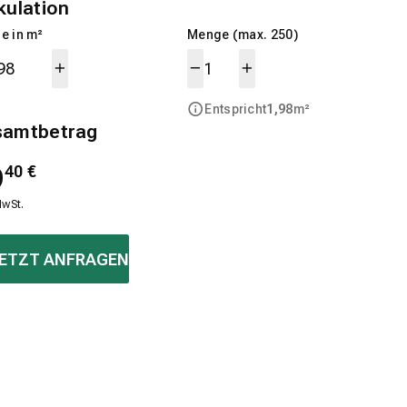
kulation
e in m²
Menge (max. 250)
Entspricht
1,98
m²
samtbetrag
9
40
€
MwSt.
ETZT ANFRAGEN