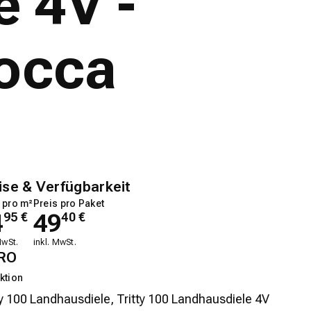
e 4V -
occa
ise & Verfügbarkeit
 pro m²
Preis pro Paket
4
49
95
€
40
€
MwSt.
inkl. MwSt.
RO
ktion