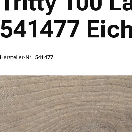
Tritty 100 
541477 Eic
Hersteller-Nr.:
541477