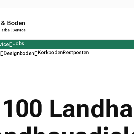
 & Boden
arbe | Service
Jobs
vice
Polstern
Korkboden
Restposten
Designboden
 100 Landha