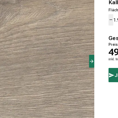
Kal
Fläch
Ge
Preis
4
inkl. 
J