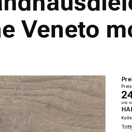
Landhausdiel
he Veneto m
Pre
Preis
2
inkl. 
HA
Kolle