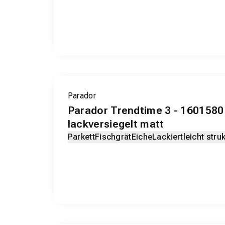
Parador
Parador Trendtime 3 - 1601580
lackversiegelt matt
Parkett
Fischgrät
Eiche
Lackiert
leicht struk