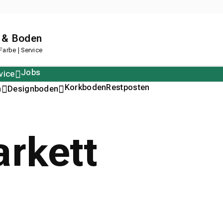
 & Boden
arbe | Service
Jobs
vice
Polstern
Korkboden
Restposten
n
Designboden
arkett