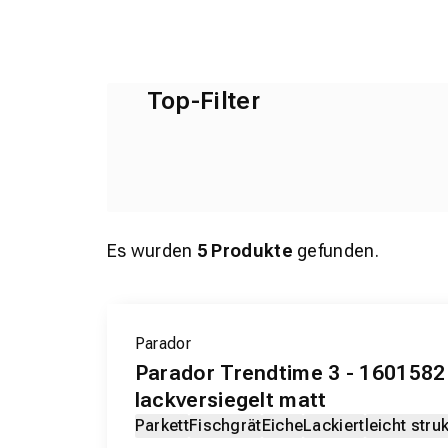
Top-Filter
Es wurden
5
Produkte
gefunden.
Parador
Parador Trendtime 3 - 1601582
lackversiegelt matt
Parkett
Fischgrät
Eiche
Lackiert
leicht struk