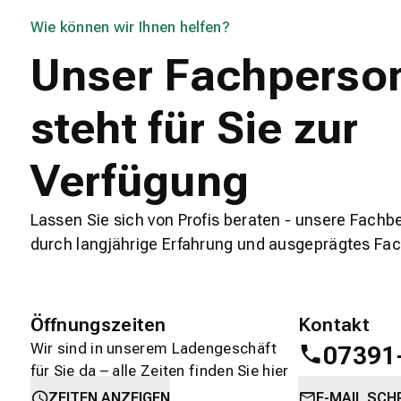
Wie können wir Ihnen helfen?
Unser Fachperso
steht für Sie zur
Verfügung
Lassen Sie sich von Profis beraten - unsere Fachb
durch langjährige Erfahrung und ausgeprägtes Fa
Öffnungszeiten
Kontakt
Wir sind in unserem Ladengeschäft
07391
für Sie da – alle Zeiten finden Sie hier
auf einen Blick.
oder
direkt üb
ZEITEN ANZEIGEN
E-MAIL SCH