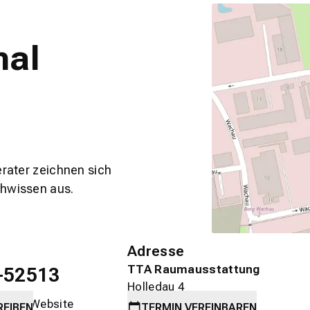
nal
erater zeichnen sich
chwissen aus.
Adresse
TTA Raumausstattung
-52513
Holledau 4
er die Website
89584 Ehingen
REIBEN
TERMIN
VEREINBAREN