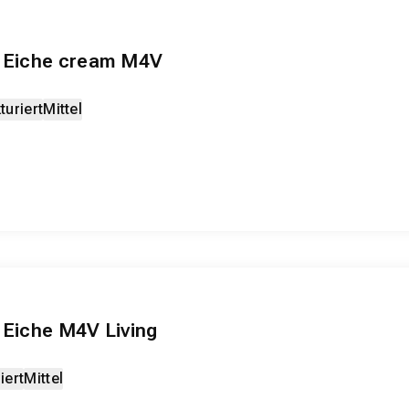
2 Eiche cream M4V
turiert
Mittel
 Eiche M4V Living
iert
Mittel