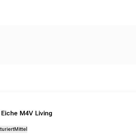
 Eiche M4V Living
turiert
Mittel