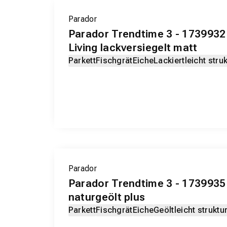
Parador
Parador Trendtime 3 - 173993
Living lackversiegelt matt
Parkett
Fischgrät
Eiche
Lackiert
leicht struk
Parador
Parador Trendtime 3 - 1739935
naturgeölt plus
Parkett
Fischgrät
Eiche
Geölt
leicht struktur