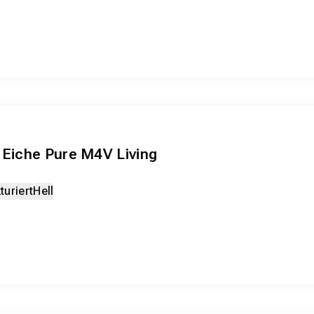
 Eiche Pure M4V Living
turiert
Hell