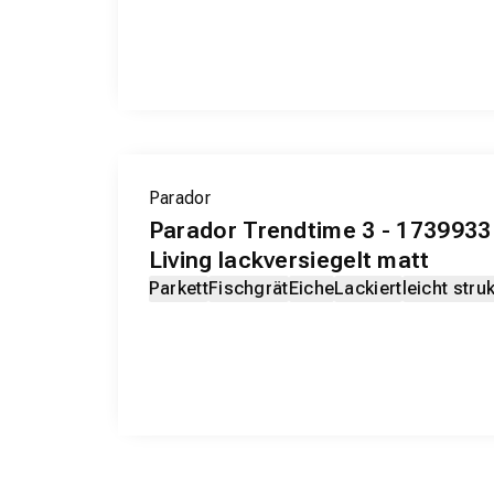
Parador
Parador Trendtime 3 - 173993
Living lackversiegelt matt
Parkett
Fischgrät
Eiche
Lackiert
leicht struk