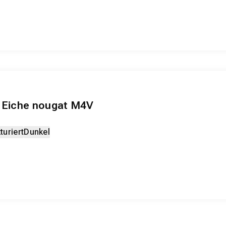
3 Eiche nougat M4V
turiert
Dunkel