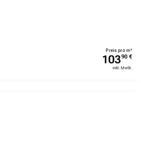
Preis pro m²
103
90
€
inkl. MwSt.