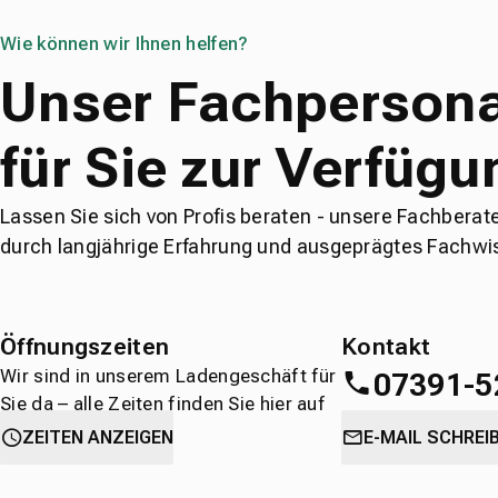
Wie können wir Ihnen helfen?
Unser Fachpersona
für Sie zur Verfügu
Lassen Sie sich von Profis beraten - unsere Fachberat
durch langjährige Erfahrung und ausgeprägtes Fachwi
Öffnungszeiten
Kontakt
Wir sind in unserem Ladengeschäft für
07391-5
Sie da – alle Zeiten finden Sie hier auf
einen Blick.
oder
direkt über 
ZEITEN ANZEIGEN
E-MAIL SCHREI