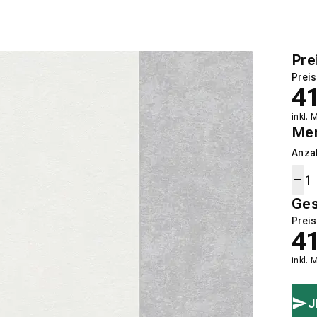
Pre
Preis
4
inkl. 
Me
Anza
Ge
Preis
4
inkl. 
J