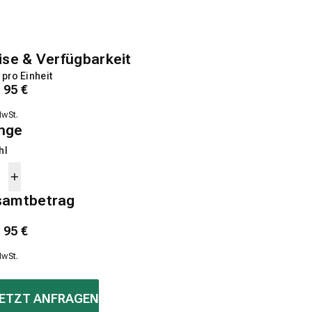
ise & Verfügbarkeit
 pro Einheit
1
95
€
MwSt.
nge
hl
samtbetrag
1
95
€
MwSt.
ETZT ANFRAGEN