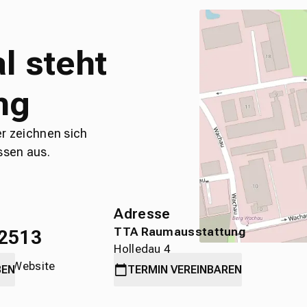
l steht
ng
er zeichnen sich
ssen aus.
Adresse
TTA Raumausstattung
2513
Holledau 4
die Website
89584 Ehingen
BEN
TERMIN
VEREINBAREN