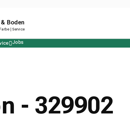
 & Boden
arbe | Service
Jobs
vice
Polstern
Korkboden
Restposten
Designboden
on - 329902