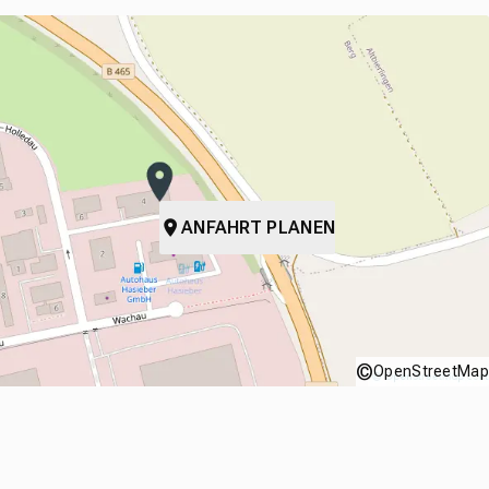
ANFAHRT PLANEN
©
OpenStreetMap