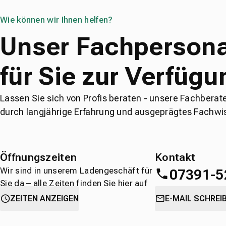
Wie können wir Ihnen helfen?
Unser Fachpersona
für Sie zur Verfügu
Lassen Sie sich von Profis beraten - unsere Fachberat
durch langjährige Erfahrung und ausgeprägtes Fachwi
Öffnungszeiten
Kontakt
Wir sind in unserem Ladengeschäft für
07391-5
Sie da – alle Zeiten finden Sie hier auf
einen Blick.
oder
direkt über 
ZEITEN ANZEIGEN
E-MAIL SCHREI