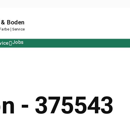
 & Boden
arbe | Service
Jobs
vice
Polstern
Korkboden
Restposten
Designboden
on - 375543