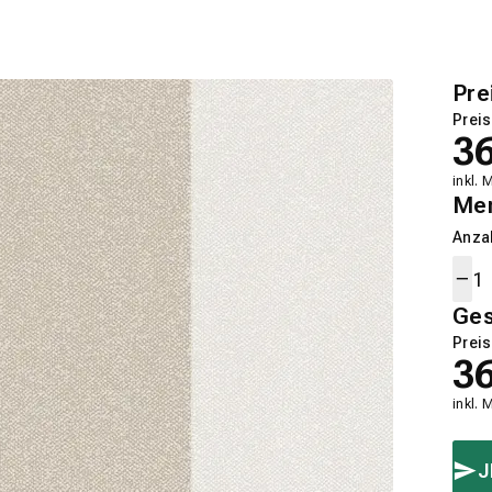
Pre
Preis
3
inkl. 
Me
Anza
Ge
Preis
3
inkl. 
J