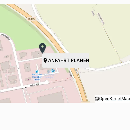
ANFAHRT PLANEN
©
OpenStreetMap