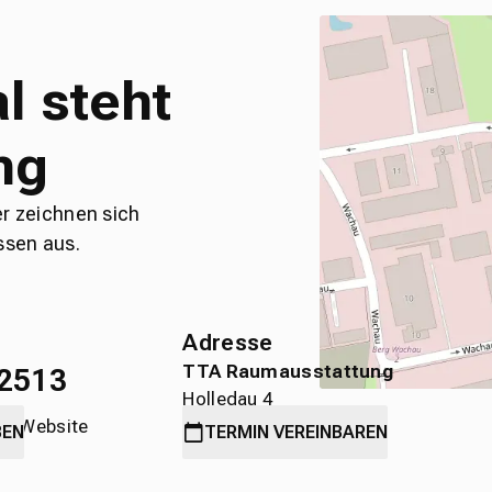
l steht
ng
er zeichnen sich
ssen aus.
Adresse
TTA Raumausstattung
2513
Holledau 4
die Website
89584 Ehingen
BEN
TERMIN
VEREINBAREN