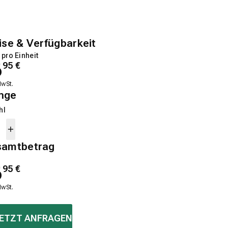
ise & Verfügbarkeit
 pro Einheit
6
95
€
MwSt.
nge
hl
samtbetrag
6
95
€
MwSt.
ETZT ANFRAGEN