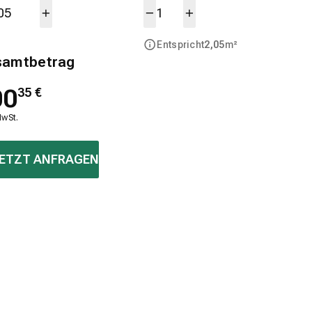
Entspricht
2,05
m²
samtbetrag
00
35
€
MwSt.
ETZT ANFRAGEN