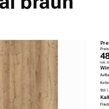
kal braun
Pre
Preis
4
inkl. 
Wi
Aufb
Kolle
Stil
Kal
Fläch