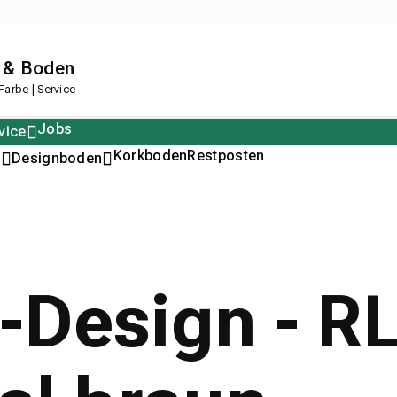
 & Boden
arbe | Service
Jobs
vice
Polstern
Korkboden
Restposten
n
Designboden
l-Design - 