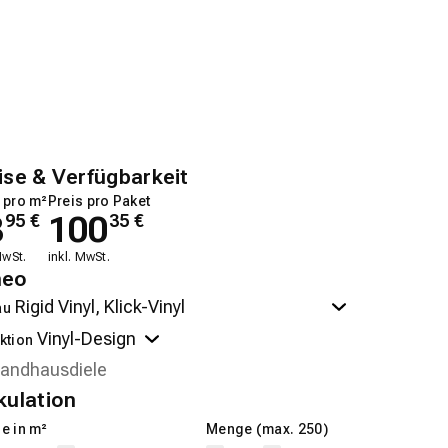
ise & Verfügbarkeit
 pro m²
Preis pro Paket
8
100
95
€
35
€
MwSt.
inkl. MwSt.
neo
au
ktion
kulation
e in m²
Menge (max. 250)