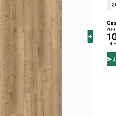
Ge
Preis
1
inkl. 
J