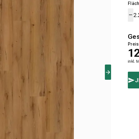
Fläch
Ge
Preis
1
inkl. 
J