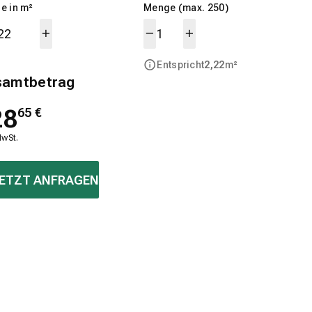
e in m²
Menge (max. 250)
Entspricht
2,22
m²
samtbetrag
28
65
€
MwSt.
ETZT ANFRAGEN