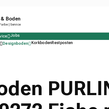
 & Boden
arbe | Service
Jobs
vice
Polstern
Korkboden
Restposten
Designboden
oden PURLI