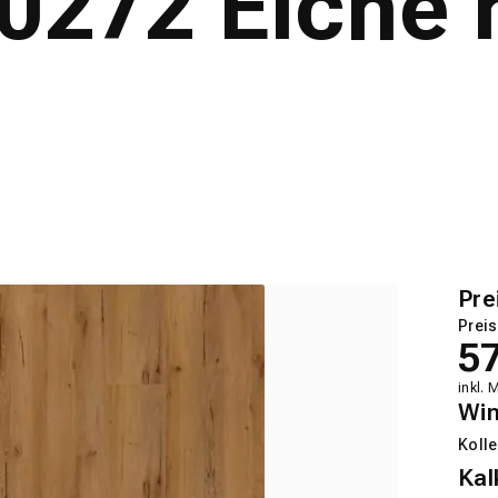
0272 Eiche r
Pre
Preis
5
inkl. 
Wi
Kolle
Kal