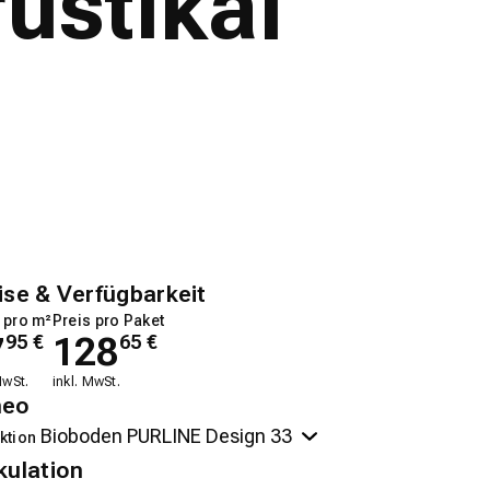
ustikal
ise & Verfügbarkeit
 pro m²
Preis pro Paket
7
128
95
€
65
€
MwSt.
inkl. MwSt.
neo
ktion
kulation