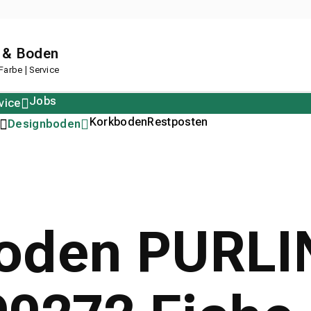
 & Boden
arbe | Service
Jobs
vice
Polstern
Korkboden
Restposten
Designboden
oden PURLI