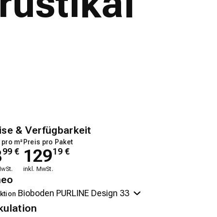
rustikal
ise & Verfügbarkeit
 pro m²
Preis pro Paket
8
129
99
€
19
€
MwSt.
inkl. MwSt.
neo
ktion
kulation