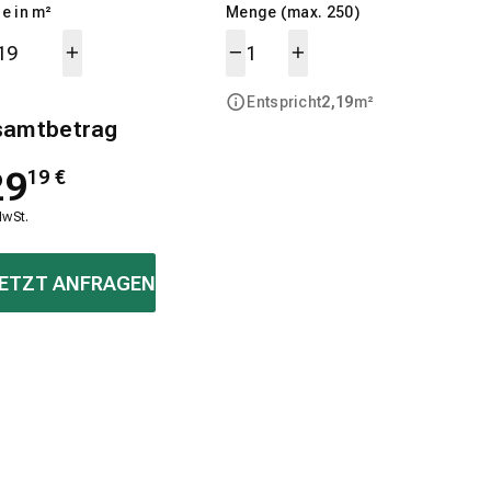
e in m²
Menge (max. 250)
Entspricht
2,19
m²
samtbetrag
29
19
€
MwSt.
ETZT ANFRAGEN