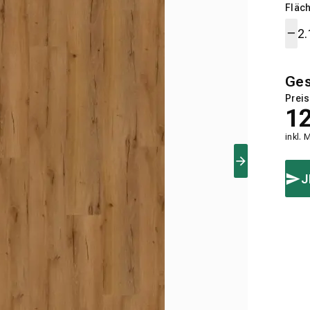
Fläch
Ge
Preis
1
inkl. 
J