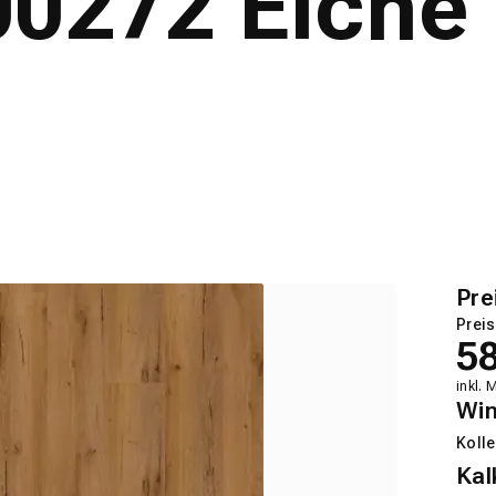
0272 Eiche 
Pre
Preis
5
inkl. 
Wi
Kolle
Kal