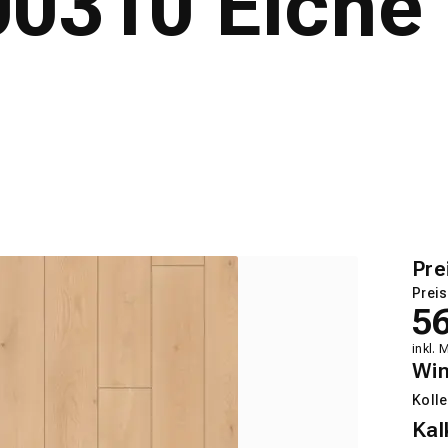
0310 Eiche 
Pre
Preis
5
inkl. 
Wi
Kolle
Kal