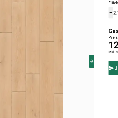
Fläch
Ge
Preis
1
inkl. 
J