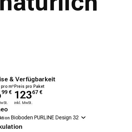
natürlich
ise & Verfügbarkeit
 pro m²
Preis pro Paket
6
123
99
€
67
€
MwSt.
inkl. MwSt.
neo
ktion
kulation