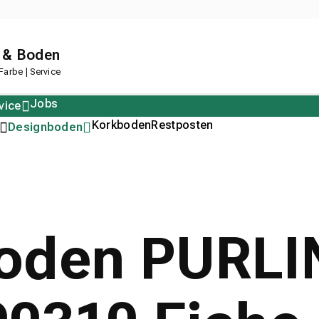
 & Boden
arbe | Service
Jobs
vice
Polstern
Korkboden
Restposten
Designboden
oden PURLI