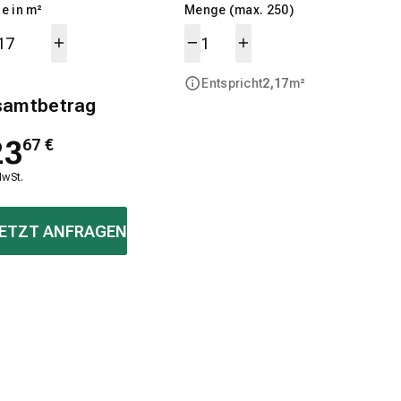
e in m²
Menge (max. 250)
Entspricht
2,17
m²
samtbetrag
23
67
€
MwSt.
ETZT ANFRAGEN