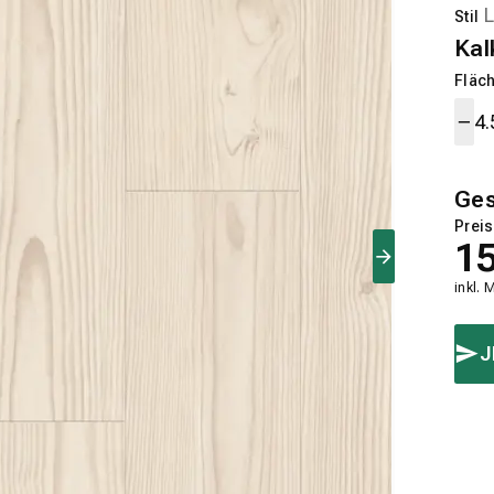
Stil
Kal
Fläch
Ge
Preis
1
inkl. 
J