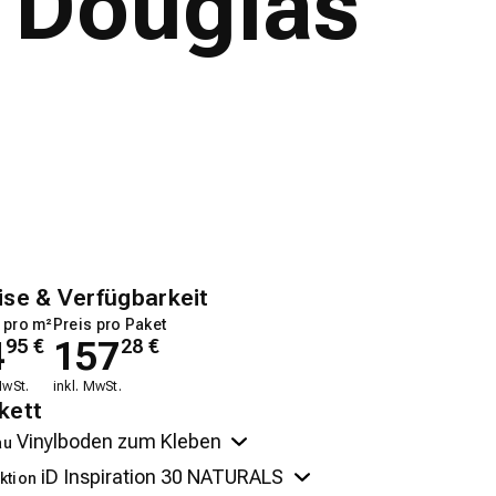
 Douglas
ise & Verfügbarkeit
 pro m²
Preis pro Paket
4
157
95
€
28
€
MwSt.
inkl. MwSt.
kett
au
ktion