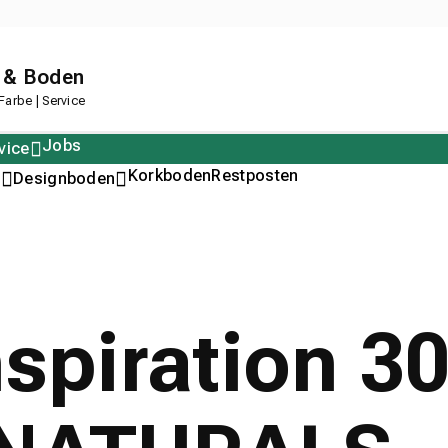
 & Boden
arbe | Service
Jobs
vice
Polstern
Korkboden
Restposten
n
Designboden
Inspiration