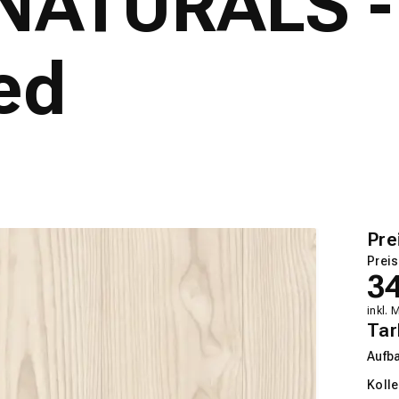
 NATURALS -
ed
Pre
Preis
3
inkl. 
Tar
Aufb
Kolle