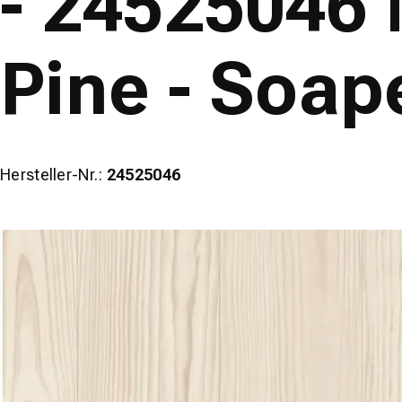
- 24525046
Pine - Soap
Hersteller-Nr.:
24525046