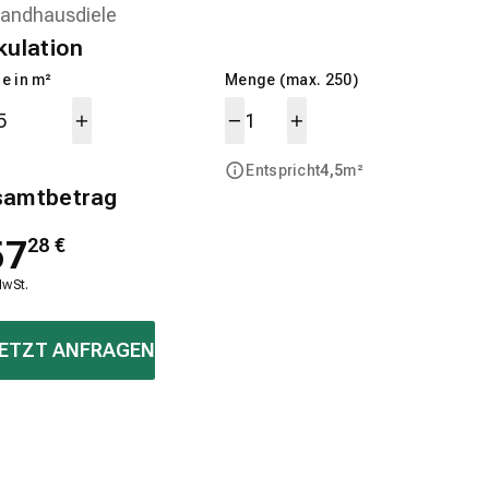
kulation
e in m²
Menge (max. 250)
Entspricht
4,5
m²
samtbetrag
57
28
€
MwSt.
ETZT ANFRAGEN