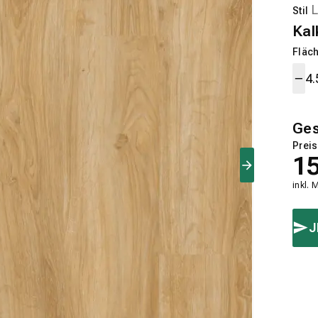
Stil
Kal
Fläch
Ge
Preis
1
inkl. 
J