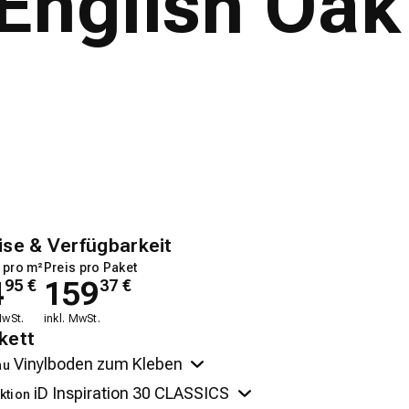
English Oak
ise & Verfügbarkeit
 pro m²
Preis pro Paket
4
159
95
€
37
€
MwSt.
inkl. MwSt.
kett
au
ktion