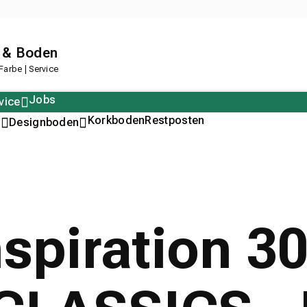
 & Boden
arbe | Service
Jobs
vice
Polstern
Korkboden
Restposten
n
Designboden
Inspiration 