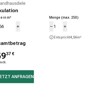
kulation
e in m²
Menge (max. 250)
Entspricht
4,56
m²
samtbetrag
59
37
€
MwSt.
ETZT ANFRAGEN