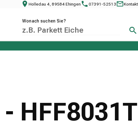
Holledau 4, 89584 Ehingen
07391-52513
Kontakt
Wonach suchen Sie?
Suc
e - HFF8031T