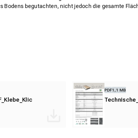
es Bodens begutachten, nicht jedoch die gesamte Fläch
PDF
1,1 MB
_Klebe_Klic
Technische_