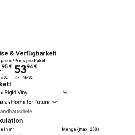
ise & Verfügbarkeit
 pro m²
Preis pro Paket
4
53
95
€
94
€
MwSt.
inkl. MwSt.
kett
au
ktion
kulation
e in m²
Menge (max. 250)