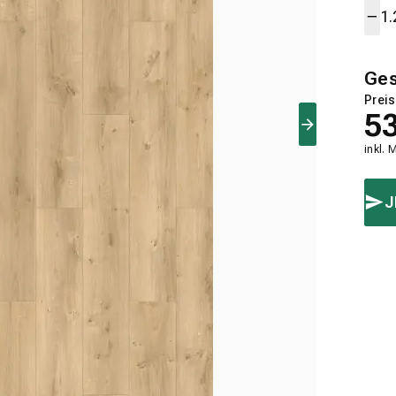
Ge
Preis
5
inkl. 
J