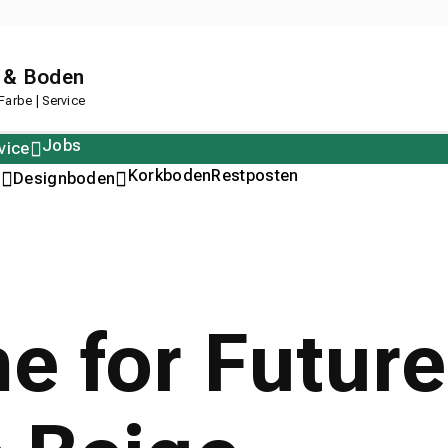
 & Boden
arbe | Service
Jobs
vice
Polstern
Korkboden
Restposten
n
Designboden
e for Futur