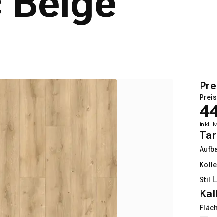
 Beige
Pre
Preis
4
inkl. 
Tar
Aufb
Kolle
Stil
Kal
Fläch