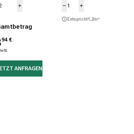
Entspricht
1,2
m²
samtbetrag
3
94
€
MwSt.
ETZT ANFRAGEN