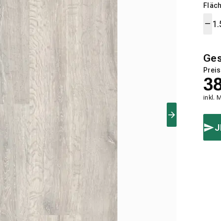
Fläch
Ge
Preis
3
inkl. 
J