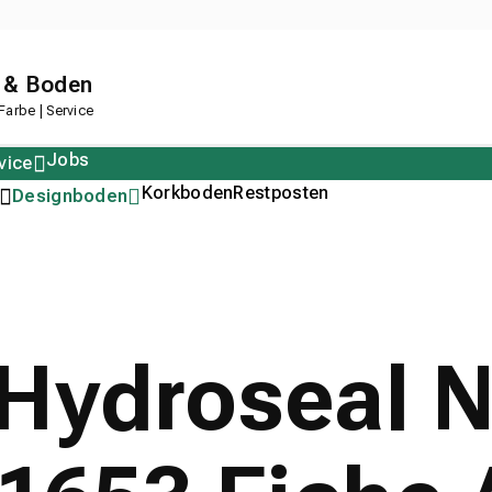
 & Boden
arbe | Service
Jobs
vice
Polstern
Korkboden
Restposten
Designboden
 Hydroseal 