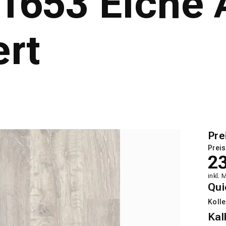
L1653 Eiche 
ert
Pre
Preis
2
inkl. 
Qui
Kolle
Kal