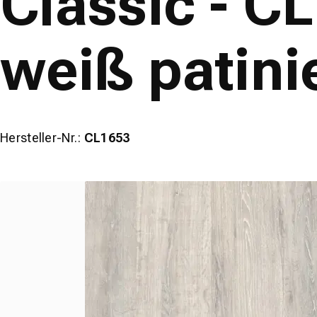
Classic - C
weiß patini
Hersteller-Nr.:
CL1653