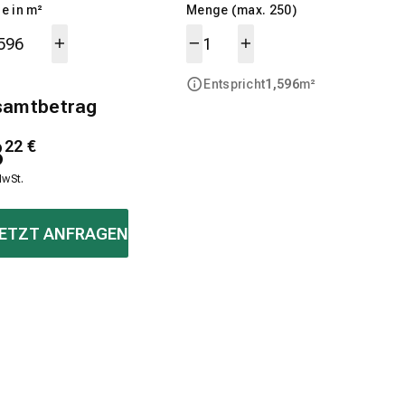
e in m²
Menge (max. 250)
Entspricht
1,596
m²
samtbetrag
8
22
€
MwSt.
ETZT ANFRAGEN