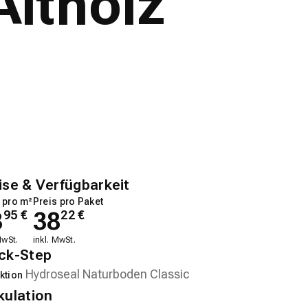
Altholz
ise & Verfügbarkeit
 pro m²
Preis pro Paket
3
38
95
€
22
€
MwSt.
inkl. MwSt.
ck-Step
ktion
kulation