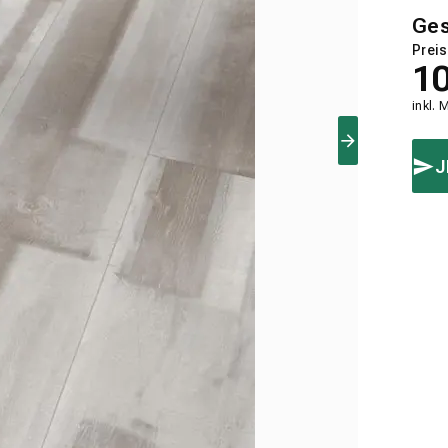
Ge
Preis
1
inkl. 
J