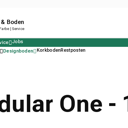
 & Boden
arbe | Service
Jobs
vice
Polstern
Korkboden
Restposten
Designboden
dular One -