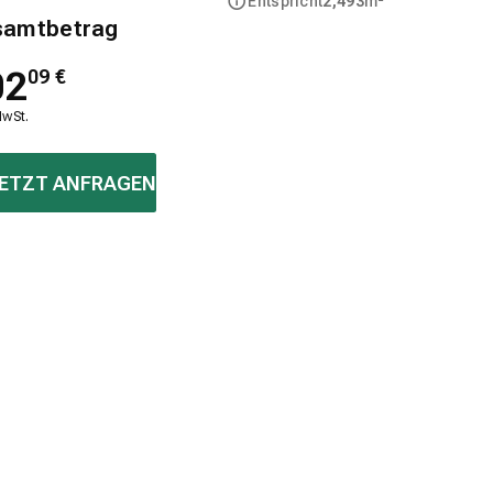
Entspricht
2,493
m²
samtbetrag
02
09
€
MwSt.
ETZT ANFRAGEN