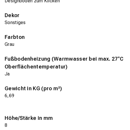
Designboden zum Klicken
Dekor
Sonstiges
Farbton
Grau
Fußbodenheizung (Warmwasser bei max. 27°C
Oberflächentemperatur)
Ja
Gewicht in KG (pro m²)
6,69
Höhe/Stärke in mm
8