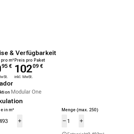
ise & Verfügbarkeit
 pro m²
Preis pro Paket
0
102
95
€
09
€
MwSt.
inkl. MwSt.
ador
ktion
kulation
e in m²
Menge (max. 250)