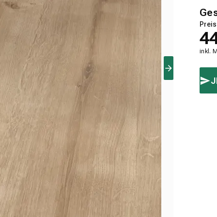
Ge
Preis
4
inkl. 
J