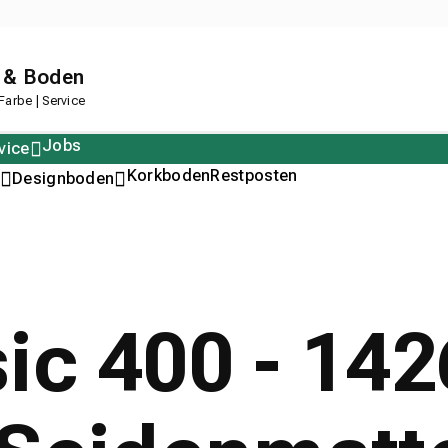
 & Boden
arbe | Service
Jobs
vice
Polstern
Korkboden
Restposten
Designboden
ic 400 - 14