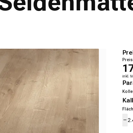
 Seidenmatte
Pre
Preis
1
inkl. 
Par
Kolle
Kal
Fläch