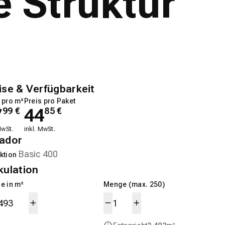
 Struktur
ise & Verfügbarkeit
 pro m²
Preis pro Paket
7
44
99
€
85
€
MwSt.
inkl. MwSt.
ador
ktion
kulation
e in m²
Menge (max. 250)