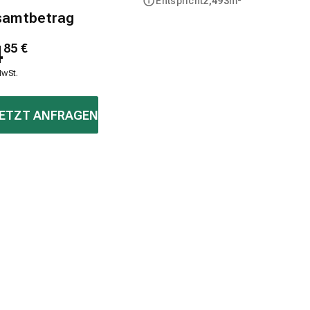
Entspricht
2,493
m²
samtbetrag
4
85
€
MwSt.
ETZT ANFRAGEN