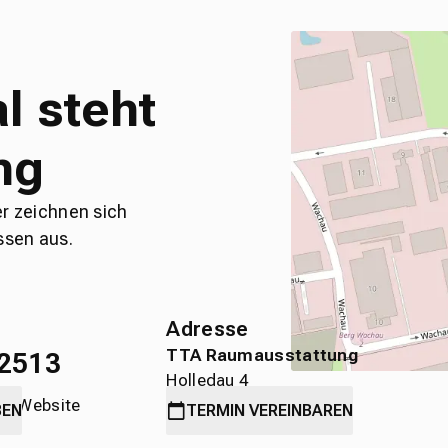
l steht
ng
er zeichnen sich
ssen aus.
Adresse
TTA Raumausstattung
2513
Holledau 4
die Website
89584 Ehingen
BEN
TERMIN
VEREINBAREN