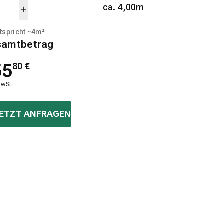
ca. 4,00m
tspricht ~
4
m²
samtbetrag
55
80
€
MwSt.
ETZT ANFRAGEN