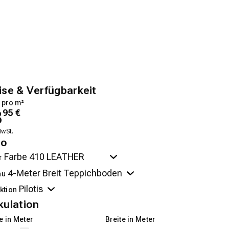
ise & Verfügbarkeit
 pro m²
8
95
€
MwSt.
no
r
au
ktion
kulation
 in Meter
Breite in Meter