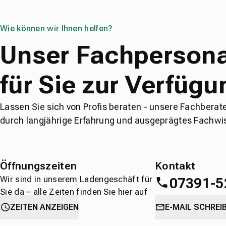
Wie können wir Ihnen helfen?
Unser Fachpersona
für Sie zur Verfügu
Lassen Sie sich von Profis beraten - unsere Fachberat
durch langjährige Erfahrung und ausgeprägtes Fachwi
Öffnungszeiten
Kontakt
Wir sind in unserem Ladengeschäft für
07391-5
Sie da – alle Zeiten finden Sie hier auf
einen Blick.
oder
direkt über 
ZEITEN ANZEIGEN
E-MAIL SCHREI