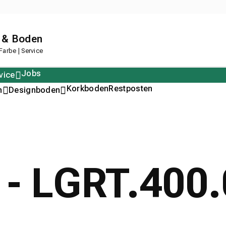
 & Boden
arbe | Service
Jobs
vice
Polstern
Korkboden
Restposten
n
Designboden
s - LGRT.400