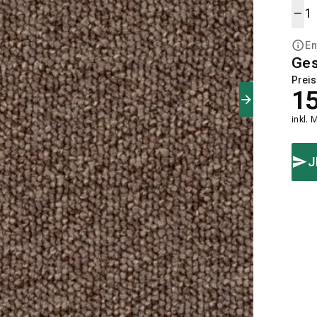
En
Ge
Preis
1
inkl. 
J