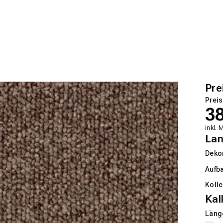
Pre
Preis
3
inkl. 
La
Deko
Aufb
Kolle
Kal
Länge