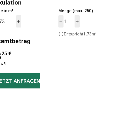
kulation
e in m²
Menge (max. 250)
Entspricht
1,73
m²
samtbetrag
8
25
€
MwSt.
ETZT ANFRAGEN