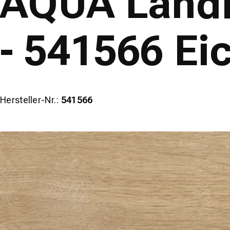
AQUA Landh
- 541566 Ei
Hersteller-Nr.:
541566