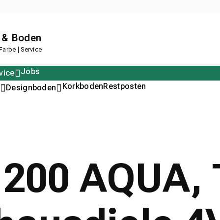
 & Boden
arbe | Service
Jobs
vice
Polstern
Korkboden
Restposten
Designboden
 200 AQUA, T