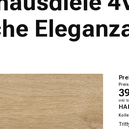
ausdiele 4V
che Eleganz
Pre
Preis
3
inkl. 
HA
Kolle