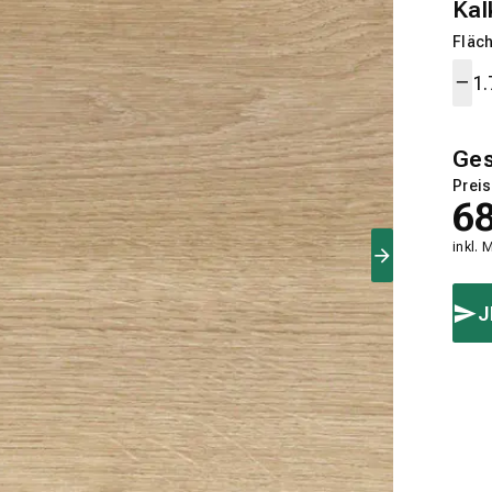
Kal
Fläch
Ge
Preis
6
inkl. 
J