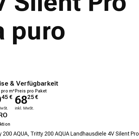
 Silent Pro
a puro
ise & Verfügbarkeit
 pro m²
Preis pro Paket
9
68
45
€
25
€
MwSt.
inkl. MwSt.
RO
ktion