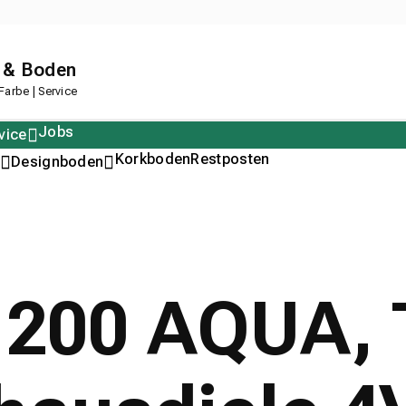
 & Boden
arbe | Service
Jobs
vice
Polstern
Korkboden
Restposten
Designboden
 200 AQUA, T