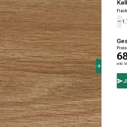
Kal
Fläch
Ge
Preis
6
inkl. 
J