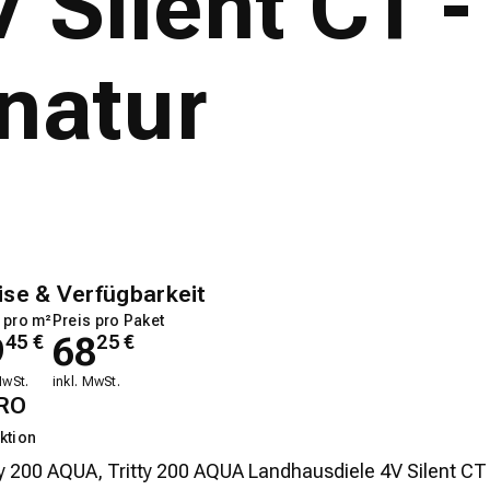
Silent CT -
natur
ise & Verfügbarkeit
 pro m²
Preis pro Paket
9
68
45
€
25
€
MwSt.
inkl. MwSt.
RO
ktion