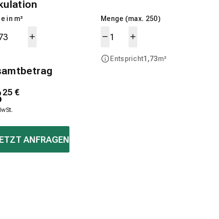
kulation
e in m²
Menge (max. 250)
Entspricht
1,73
m²
samtbetrag
8
25
€
MwSt.
ETZT ANFRAGEN