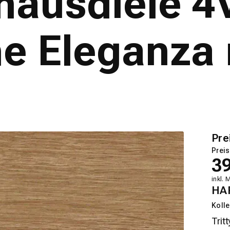
usdiele 4V 
e Eleganza 
Pre
Preis
3
inkl. 
HA
Kolle