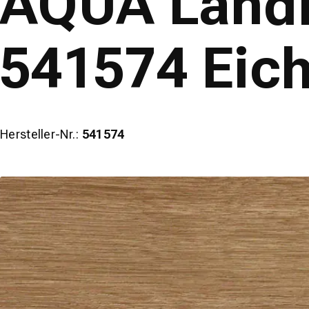
AQUA Landha
541574 Eich
Hersteller-Nr.:
541574