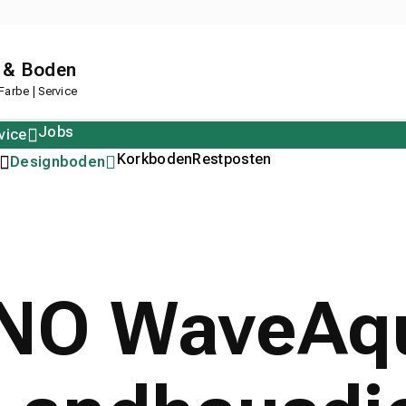
 & Boden
arbe | Service
Jobs
vice
Polstern
Korkboden
Restposten
Designboden
NO WaveAq