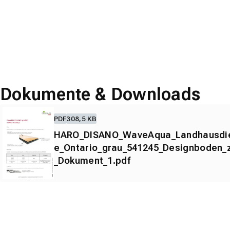
Dokumente & Downloads
PDF
308,5 KB
HARO_DISANO_WaveAqua_Landhausdie
e_Ontario_grau_541245_Designboden_
_Dokument_1.pdf