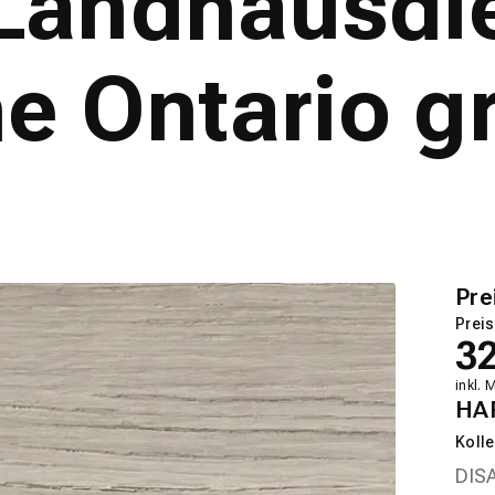
andhausdiel
e Ontario g
Pre
Preis
3
inkl. 
HA
Kolle