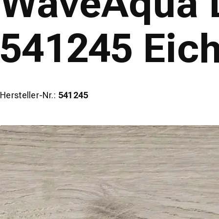
WaveAqua L
541245 Eich
Hersteller-Nr.:
541245