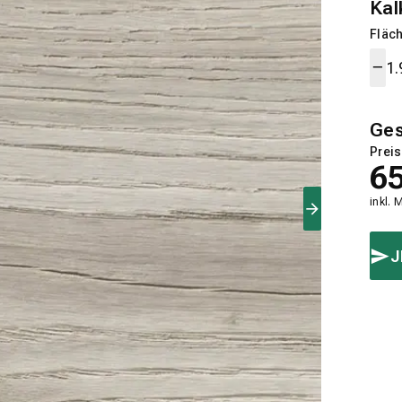
Kal
Fläch
Ge
Preis
6
inkl. 
J