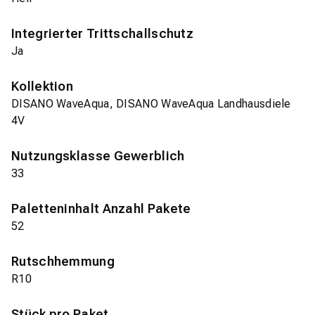
Integrierter Trittschallschutz
Ja
Kollektion
DISANO WaveAqua, DISANO WaveAqua Landhausdiele
4V
Nutzungsklasse Gewerblich
33
Paletteninhalt Anzahl Pakete
52
Rutschhemmung
R10
Stück pro Paket