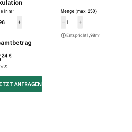
kulation
e in m²
Menge (max. 250)
Entspricht
1,98
m²
samtbetrag
5
24
€
MwSt.
ETZT ANFRAGEN