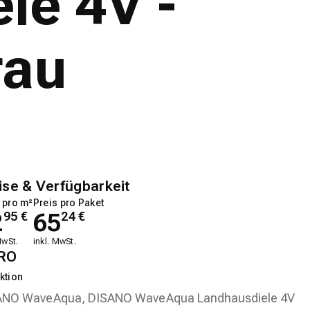
e 4V -
rau
ise & Verfügbarkeit
 pro m²
Preis pro Paket
2
65
95
€
24
€
MwSt.
inkl. MwSt.
RO
ktion