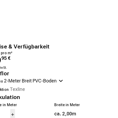
ise & Verfügbarkeit
 pro m²
9
95
€
MwSt.
flor
au
ktion
kulation
 in Meter
Breite in Meter
ca. 2,00m