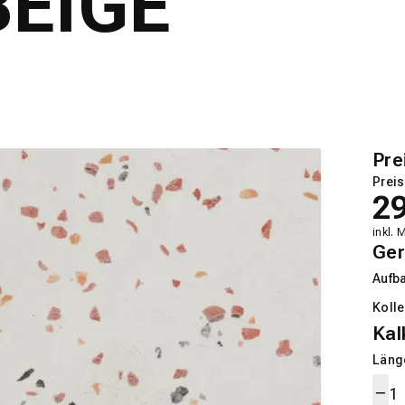
BEIGE
Pre
Preis
2
inkl. 
Ger
Aufb
Kolle
Kal
Länge