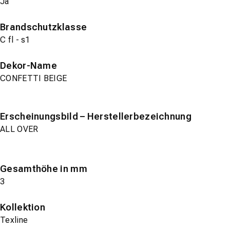
Ja
Brandschutzklasse
C fl - s1
Dekor-Name
CONFETTI BEIGE
Erscheinungsbild – Herstellerbezeichnung
ALL OVER
Gesamthöhe in mm
3
Kollektion
Texline