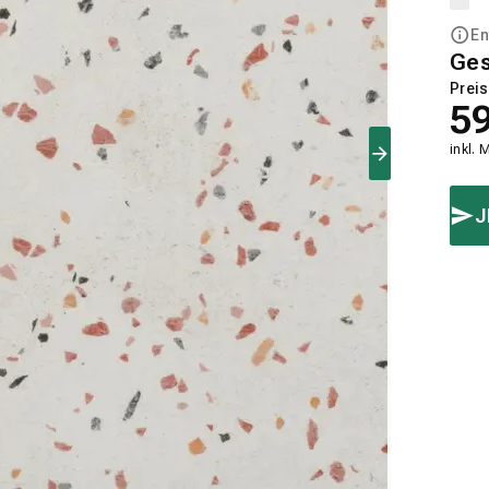
En
Ge
Preis
5
inkl. 
J