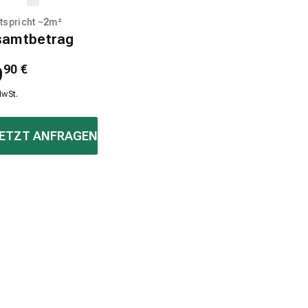
tspricht ~
2
m²
samtbetrag
9
90
€
MwSt.
ETZT ANFRAGEN