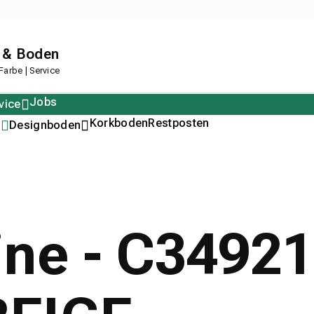
 & Boden
arbe | Service
Jobs
vice
Polstern
Korkboden
Restposten
n
Designboden
line - C3492