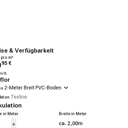
ise & Verfügbarkeit
 pro m²
9
95
€
MwSt.
flor
au
ktion
kulation
 in Meter
Breite in Meter
ca. 2,00m