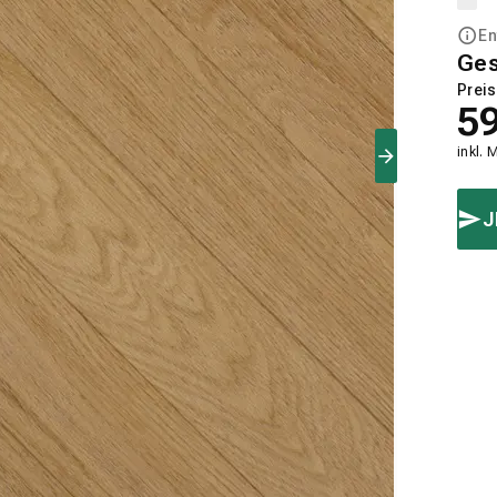
En
Ge
Preis
5
inkl. 
J