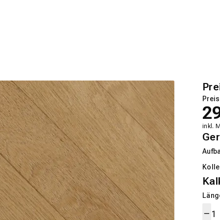
Pre
Preis
2
inkl. 
Ger
Aufb
Kolle
Kal
Länge