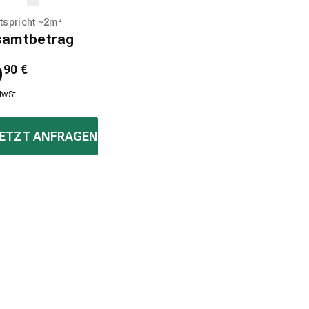
tspricht ~
2
m²
samtbetrag
9
90
€
MwSt.
ETZT ANFRAGEN