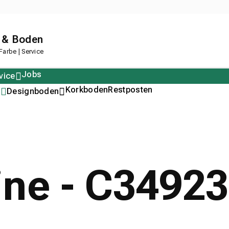
 & Boden
arbe | Service
Jobs
vice
Polstern
Korkboden
Restposten
n
Designboden
line - C349