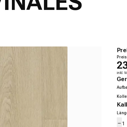
INALES
Pre
Preis
2
inkl. 
Ger
Aufb
Kolle
Kal
Länge