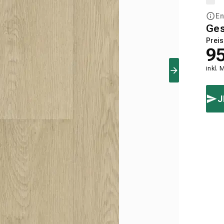
En
Ge
Preis
9
inkl. 
J