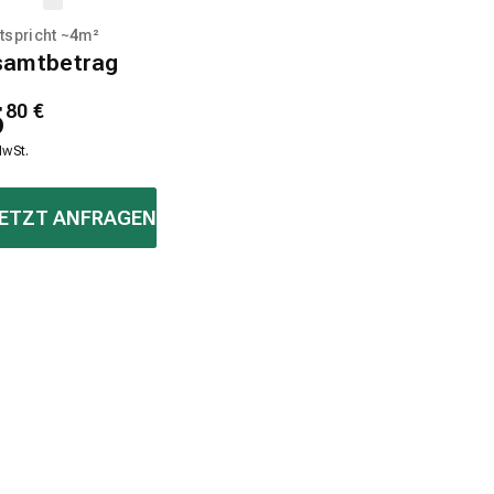
tspricht ~
4
m²
samtbetrag
5
80
€
MwSt.
ETZT ANFRAGEN