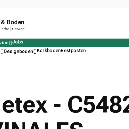
 & Boden
arbe | Service
Jobs
vice
Polstern
Korkboden
Restposten
n
Designboden
metex - C54