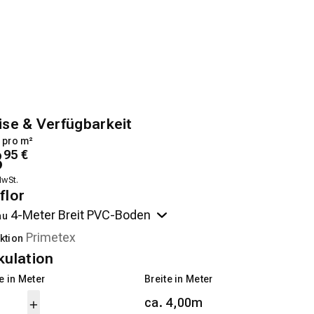
ise & Verfügbarkeit
 pro m²
3
95
€
MwSt.
flor
au
ktion
kulation
 in Meter
Breite in Meter
ca. 4,00m