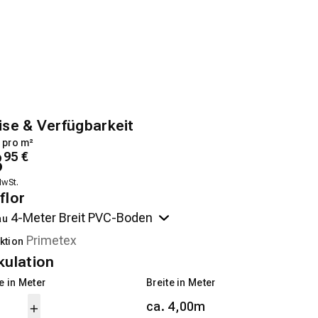
ise & Verfügbarkeit
 pro m²
3
95
€
MwSt.
flor
au
ktion
kulation
 in Meter
Breite in Meter
ca. 4,00m