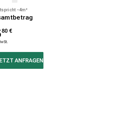
tspricht ~
4
m²
samtbetrag
5
80
€
MwSt.
ETZT ANFRAGEN