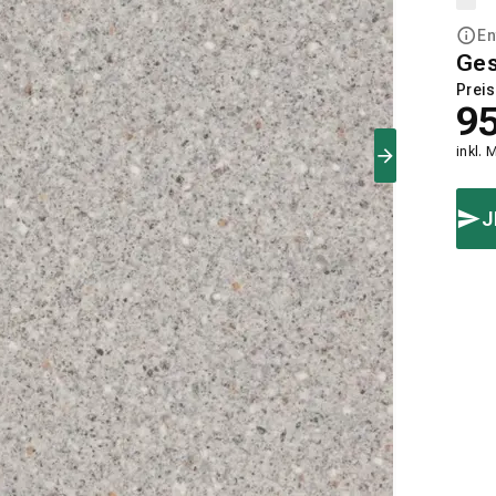
En
Ge
Preis
9
inkl. 
J