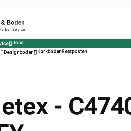
 & Boden
arbe | Service
Jobs
vice
Polstern
Korkboden
Restposten
n
Designboden
metex - C47