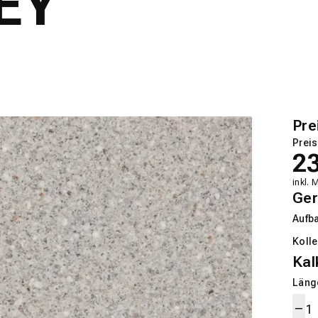
EY
Pre
Preis
2
inkl. 
Ger
Aufb
Kolle
Kal
Länge