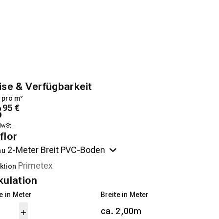
ise & Verfügbarkeit
 pro m²
3
95
€
MwSt.
flor
au
ktion
kulation
 in Meter
Breite in Meter
ca. 2,00m