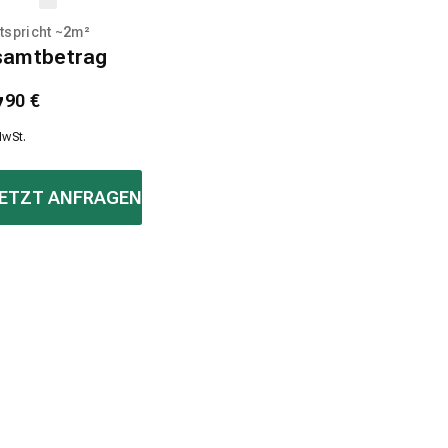
tspricht ~
2
m²
samtbetrag
7
90
€
MwSt.
ETZT ANFRAGEN