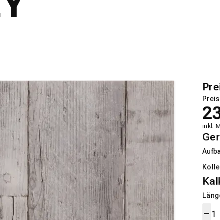
EY
Pre
Preis
2
inkl. 
Ger
Aufb
Kolle
Kal
Länge