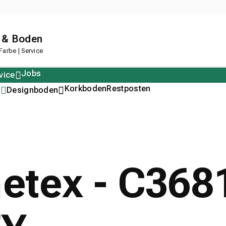
 & Boden
arbe | Service
Jobs
vice
Polstern
Korkboden
Restposten
n
Designboden
metex - C36