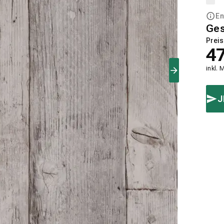
En
Ge
Preis
4
inkl. 
J