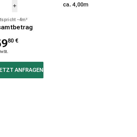
ca. 4,00m
tspricht ~
4
m²
samtbetrag
59
80
€
MwSt.
ETZT ANFRAGEN