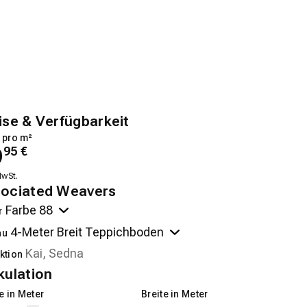
ise & Verfügbarkeit
 pro m²
9
95
€
MwSt.
ociated Weavers
r
au
ktion
kulation
 in Meter
Breite in Meter