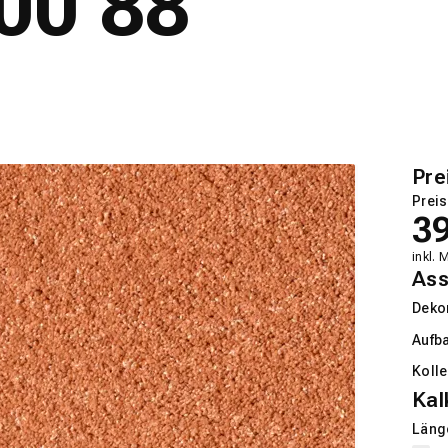
00 88
Pre
Preis
3
inkl. 
Ass
Deko
Aufb
Kolle
Kal
Länge