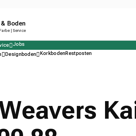
 & Boden
arbe | Service
Jobs
vice
Polstern
Korkboden
Restposten
n
Designboden
Weavers Kai