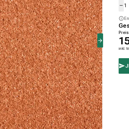
En
Ge
Preis
1
inkl. 
J