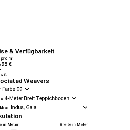
ise & Verfügbarkeit
 pro m²
2
95
€
MwSt.
ociated Weavers
r
au
ktion
kulation
 in Meter
Breite in Meter