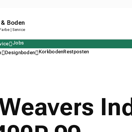
 & Boden
arbe | Service
Jobs
vice
Polstern
Korkboden
Restposten
n
Designboden
Weavers Ind