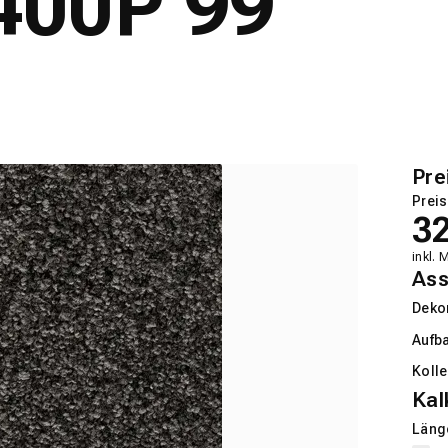
400P 99
Pre
Preis
3
inkl. 
Ass
Deko
Aufb
Kolle
Kal
Länge