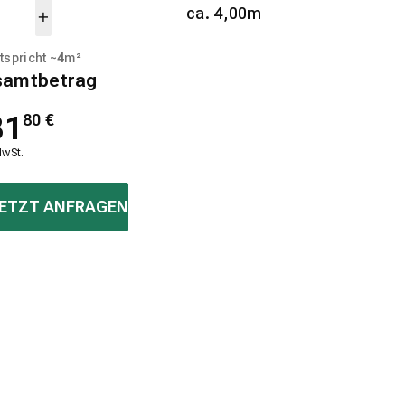
ca. 4,00m
tspricht ~
4
m²
samtbetrag
31
80
€
MwSt.
ETZT ANFRAGEN