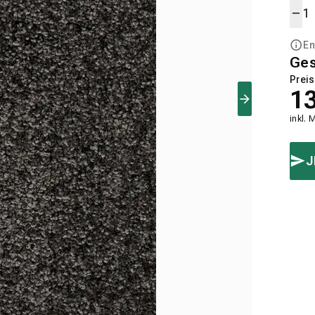
En
Ge
Preis
1
inkl. 
J