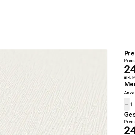
Pre
Preis
2
inkl. 
Me
Anza
Ge
Preis
2