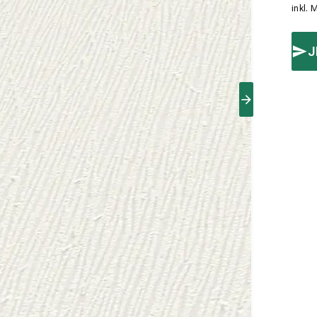
inkl. 
J