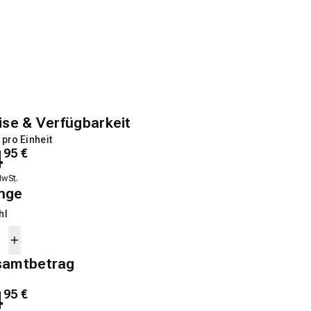
ise & Verfügbarkeit
 pro Einheit
4
95
€
MwSt.
nge
hl
samtbetrag
4
95
€