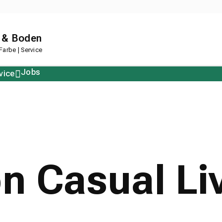
 & Boden
arbe | Service
Jobs
vice
Polstern
Korkboden
Restposten
Designboden
n Casual Liv