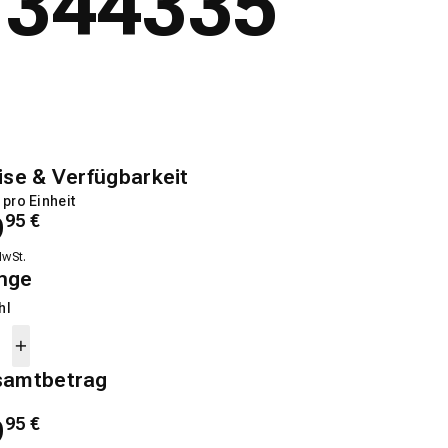
- 344335
ise & Verfügbarkeit
 pro Einheit
9
95
€
MwSt.
nge
hl
samtbetrag
9
95
€