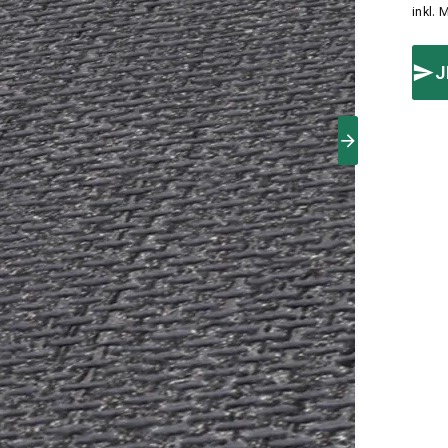
inkl. 
J