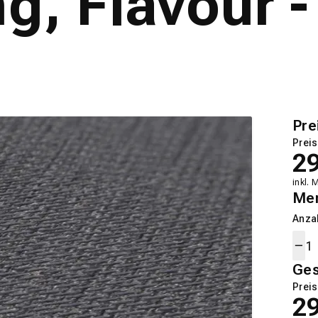
ng, Flavour 
Pre
Preis
2
inkl. 
Me
Anza
Ge
Preis
2