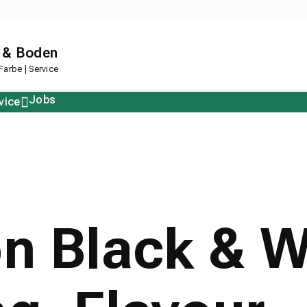
 & Boden
arbe | Service
Jobs
vice
Polstern
Korkboden
Restposten
Designboden
on Black & W