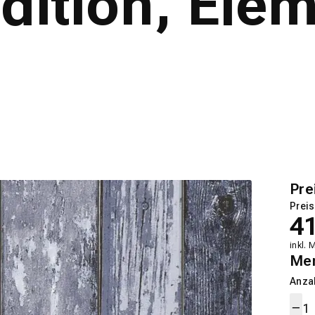
dition, Elem
Pre
Preis
4
inkl. 
Me
Anza