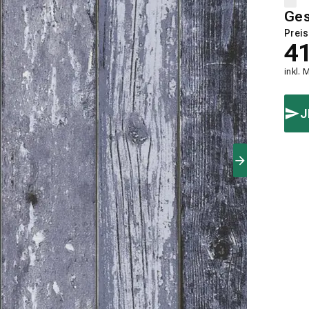
Ge
Preis
4
inkl. 
J