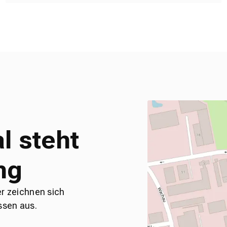
l steht
ng
er zeichnen sich
ssen aus.