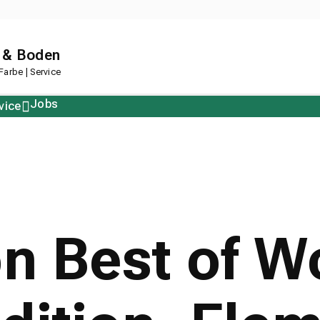
 & Boden
arbe | Service
Jobs
vice
Polstern
Korkboden
Restposten
Designboden
on Best of 