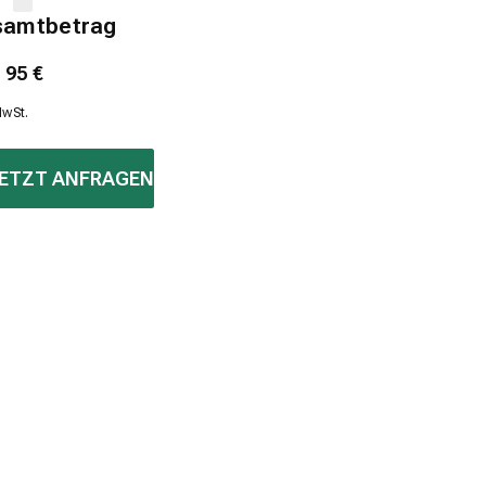
samtbetrag
1
95
€
MwSt.
ETZT ANFRAGEN