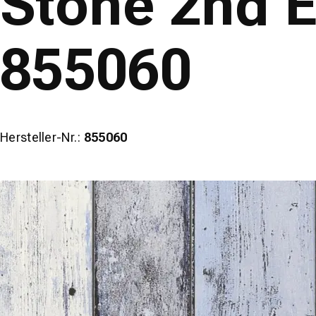
Stone 2nd E
855060
Hersteller-Nr.:
855060