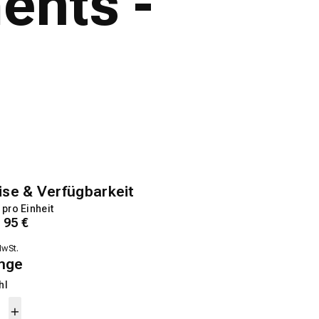
ents -
ise & Verfügbarkeit
 pro Einheit
1
95
€
MwSt.
nge
hl