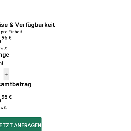
ise & Verfügbarkeit
 pro Einheit
6
95
€
MwSt.
nge
hl
samtbetrag
6
95
€
MwSt.
ETZT ANFRAGEN