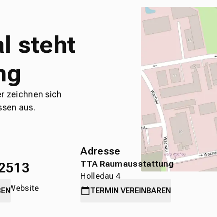
l steht
ng
er zeichnen sich
ssen aus.
Adresse
TTA Raumausstattung
2513
Holledau 4
die Website
89584 Ehingen
BEN
TERMIN
VEREINBAREN