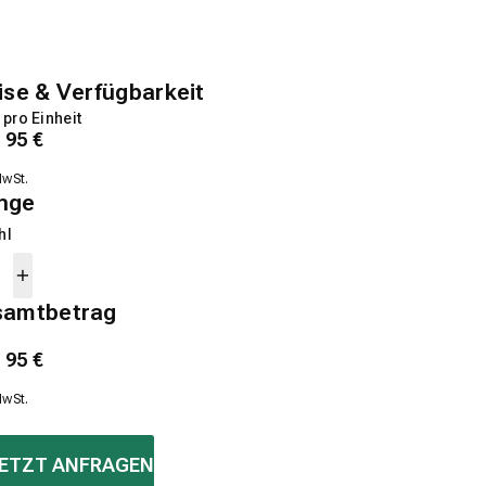
ise & Verfügbarkeit
 pro Einheit
1
95
€
MwSt.
nge
hl
samtbetrag
1
95
€
MwSt.
ETZT ANFRAGEN