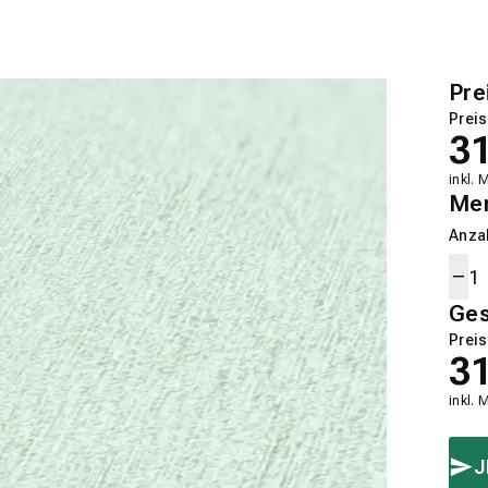
Pre
Preis
3
inkl. 
Me
Anza
Ge
Preis
3
inkl. 
J