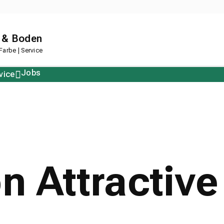
 & Boden
arbe | Service
Jobs
vice
Polstern
Korkboden
Restposten
Designboden
n Attractive