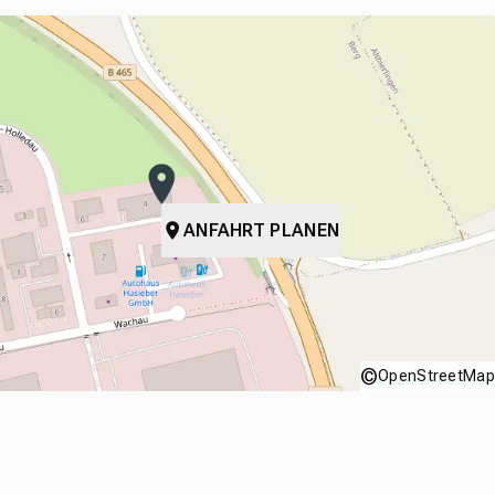
ANFAHRT PLANEN
©
OpenStreetMap