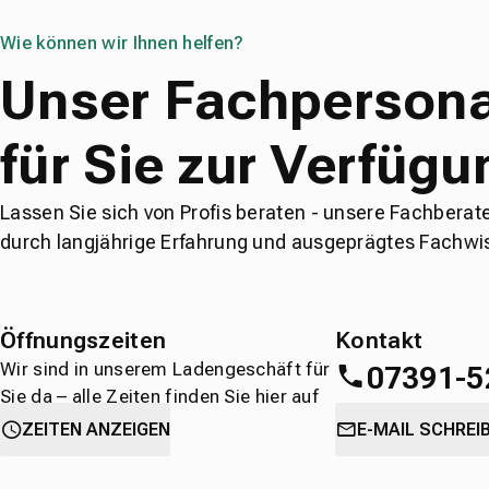
Wie können wir Ihnen helfen?
Unser Fachpersona
für Sie zur Verfügu
Lassen Sie sich von Profis beraten - unsere Fachberat
durch langjährige Erfahrung und ausgeprägtes Fachwi
Öffnungszeiten
Kontakt
Wir sind in unserem Ladengeschäft für
07391-5
Sie da – alle Zeiten finden Sie hier auf
einen Blick.
oder
direkt über 
ZEITEN ANZEIGEN
E-MAIL SCHREI