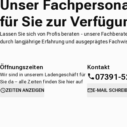
Unser Fachpersona
für Sie zur Verfügu
Lassen Sie sich von Profis beraten - unsere Fachberat
durch langjährige Erfahrung und ausgeprägtes Fachwi
Öffnungszeiten
Kontakt
Wir sind in unserem Ladengeschäft für
07391-5
Sie da – alle Zeiten finden Sie hier auf
einen Blick.
oder
direkt über 
ZEITEN ANZEIGEN
E-MAIL SCHREI