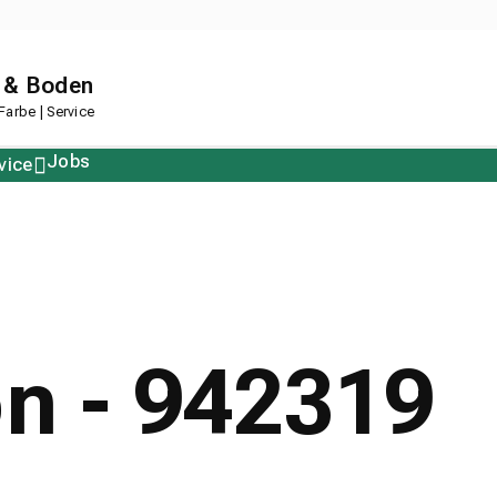
 & Boden
arbe | Service
Jobs
vice
Polstern
Korkboden
Restposten
Designboden
on - 942319