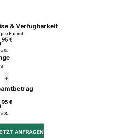
ise & Verfügbarkeit
 pro Einheit
6
95
€
MwSt.
nge
hl
samtbetrag
6
95
€
MwSt.
ETZT ANFRAGEN