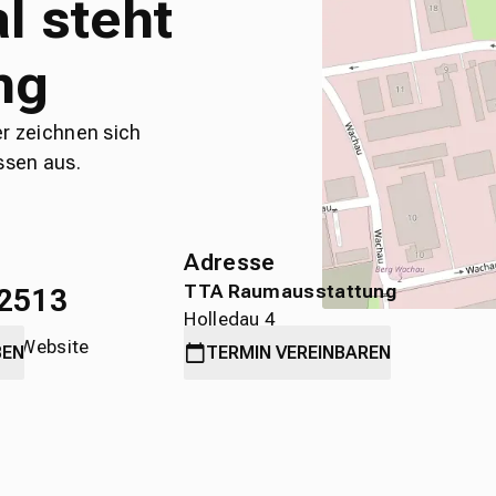
l steht
ng
er zeichnen sich
ssen aus.
Adresse
TTA Raumausstattung
2513
Holledau 4
die Website
89584 Ehingen
BEN
TERMIN
VEREINBAREN