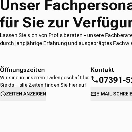
Unser Fachpersona
für Sie zur Verfügu
Lassen Sie sich von Profis beraten - unsere Fachberat
durch langjährige Erfahrung und ausgeprägtes Fachwi
Öffnungszeiten
Kontakt
Wir sind in unserem Ladengeschäft für
07391-5
Sie da – alle Zeiten finden Sie hier auf
einen Blick.
oder
direkt über 
ZEITEN ANZEIGEN
E-MAIL SCHREI