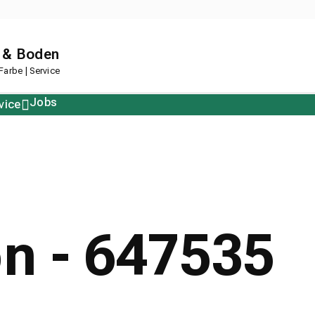
 & Boden
arbe | Service
Jobs
vice
Polstern
Korkboden
Restposten
Designboden
on - 647535