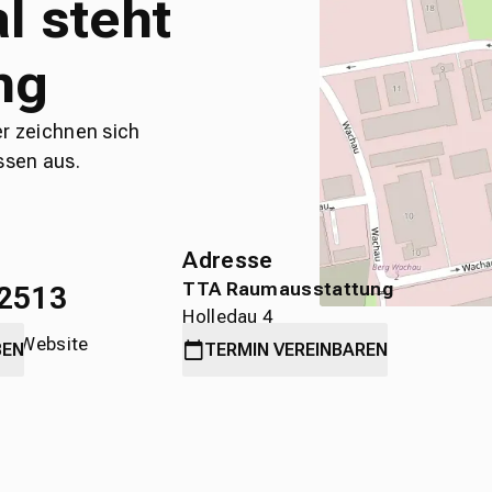
l steht
ng
er zeichnen sich
ssen aus.
Adresse
TTA Raumausstattung
2513
Holledau 4
die Website
89584 Ehingen
BEN
TERMIN
VEREINBAREN