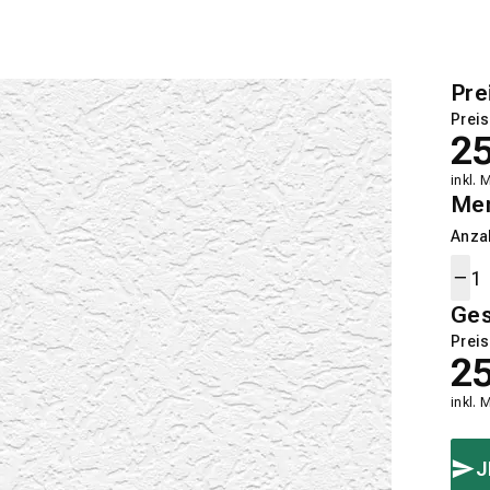
Pre
Preis
2
inkl. 
Me
Anza
Ge
Preis
2
inkl. 
J