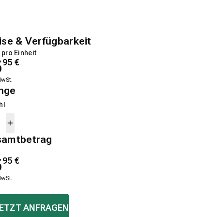
ise & Verfügbarkeit
 pro Einheit
5
95
€
MwSt.
nge
hl
samtbetrag
5
95
€
MwSt.
ETZT ANFRAGEN