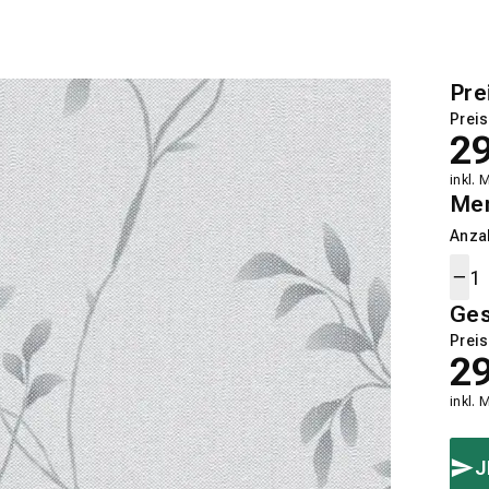
Pre
Preis
2
inkl. 
Me
Anza
Ge
Preis
2
inkl. 
J