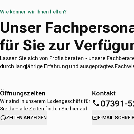
Wie können wir Ihnen helfen?
Unser Fachpersona
für Sie zur Verfügu
Lassen Sie sich von Profis beraten - unsere Fachberat
durch langjährige Erfahrung und ausgeprägtes Fachwi
Öffnungszeiten
Kontakt
Wir sind in unserem Ladengeschäft für
07391-5
Sie da – alle Zeiten finden Sie hier auf
einen Blick.
oder
direkt über 
ZEITEN ANZEIGEN
E-MAIL SCHREI