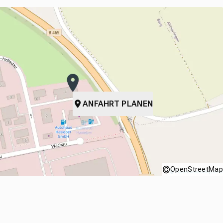
ANFAHRT PLANEN
©
OpenStreetMap