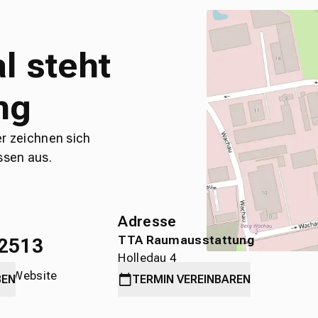
l steht
ng
er zeichnen sich
ssen aus.
Adresse
TTA Raumausstattung
2513
Holledau 4
die Website
89584 Ehingen
BEN
TERMIN
VEREINBAREN