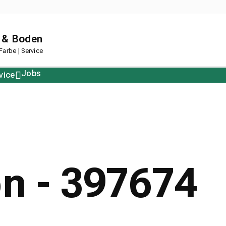
 & Boden
arbe | Service
Jobs
vice
Polstern
Korkboden
Restposten
Designboden
on - 397674