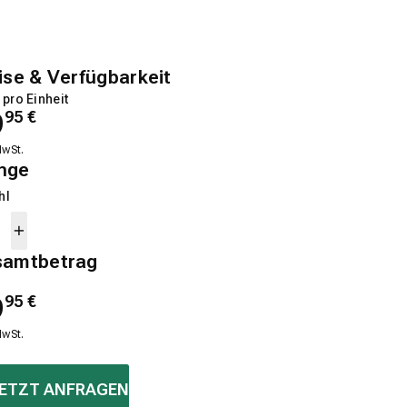
ise & Verfügbarkeit
 pro Einheit
9
95
€
MwSt.
nge
hl
samtbetrag
9
95
€
MwSt.
ETZT ANFRAGEN