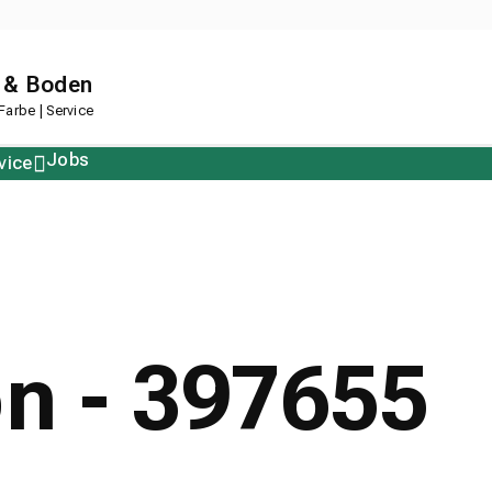
 & Boden
arbe | Service
Jobs
vice
Polstern
Korkboden
Restposten
Designboden
on - 397655