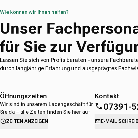
Wie können wir Ihnen helfen?
Unser Fachpersona
für Sie zur Verfügu
Lassen Sie sich von Profis beraten - unsere Fachberat
durch langjährige Erfahrung und ausgeprägtes Fachwi
Öffnungszeiten
Kontakt
Wir sind in unserem Ladengeschäft für
07391-5
Sie da – alle Zeiten finden Sie hier auf
einen Blick.
oder
direkt über 
ZEITEN ANZEIGEN
E-MAIL SCHREI