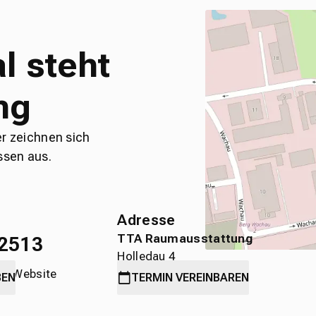
l steht
ng
er zeichnen sich
ssen aus.
Adresse
TTA Raumausstattung
2513
Holledau 4
die Website
89584 Ehingen
BEN
TERMIN
VEREINBAREN