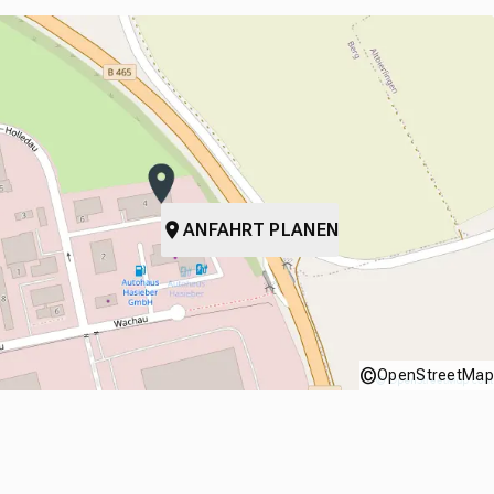
ANFAHRT PLANEN
©
OpenStreetMap