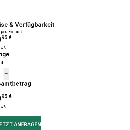
ise & Verfügbarkeit
 pro Einheit
9
95
€
MwSt.
nge
hl
samtbetrag
9
95
€
MwSt.
ETZT ANFRAGEN