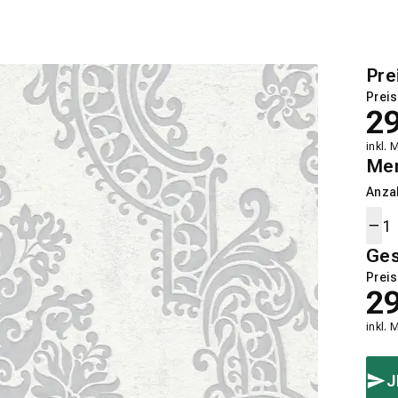
Pre
Preis
2
inkl. 
Me
Anza
Ge
Preis
2
inkl. 
J