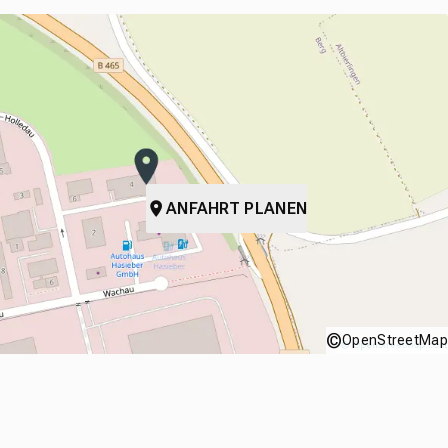
ANFAHRT PLANEN
©
OpenStreetMap