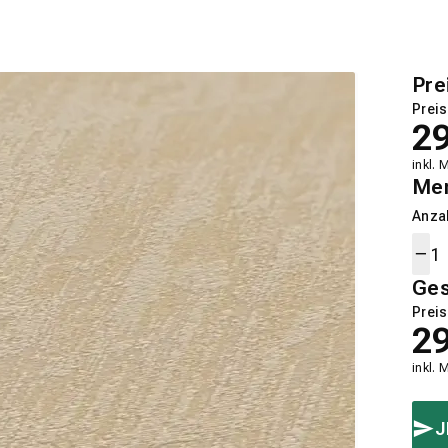
Pre
Preis
2
inkl. 
Me
Anza
Ge
Preis
2
inkl. 
J