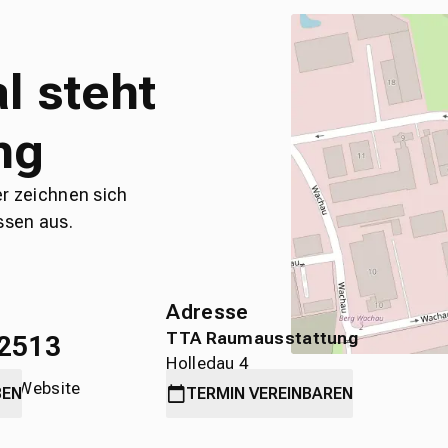
l steht
ng
er zeichnen sich
ssen aus.
Adresse
TTA Raumausstattung
2513
Holledau 4
die Website
89584 Ehingen
BEN
TERMIN
VEREINBAREN