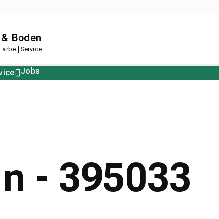
 & Boden
arbe | Service
Jobs
vice
Polstern
Korkboden
Restposten
Designboden
on - 395033