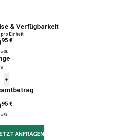
ise & Verfügbarkeit
 pro Einheit
9
95
€
MwSt.
nge
hl
samtbetrag
9
95
€
MwSt.
ETZT ANFRAGEN