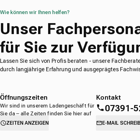
Wie können wir Ihnen helfen?
Unser Fachpersona
für Sie zur Verfügu
Lassen Sie sich von Profis beraten - unsere Fachberat
durch langjährige Erfahrung und ausgeprägtes Fachwi
Öffnungszeiten
Kontakt
Wir sind in unserem Ladengeschäft für
07391-5
Sie da – alle Zeiten finden Sie hier auf
einen Blick.
oder
direkt über 
ZEITEN ANZEIGEN
E-MAIL SCHREI