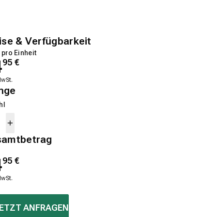
ise & Verfügbarkeit
 pro Einheit
4
95
€
MwSt.
nge
hl
samtbetrag
4
95
€
MwSt.
ETZT ANFRAGEN