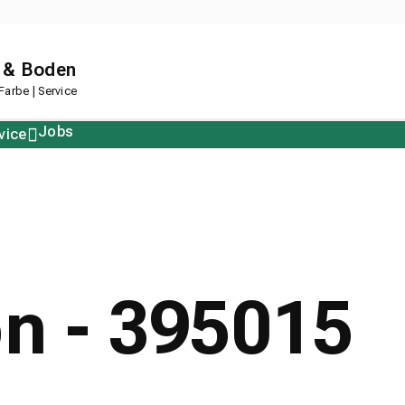
 & Boden
arbe | Service
Jobs
vice
Polstern
Korkboden
Restposten
Designboden
on - 395015