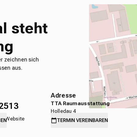
l steht
ng
er zeichnen sich
ssen aus.
Adresse
TTA Raumausstattung
2513
Holledau 4
die Website
89584 Ehingen
BEN
TERMIN
VEREINBAREN