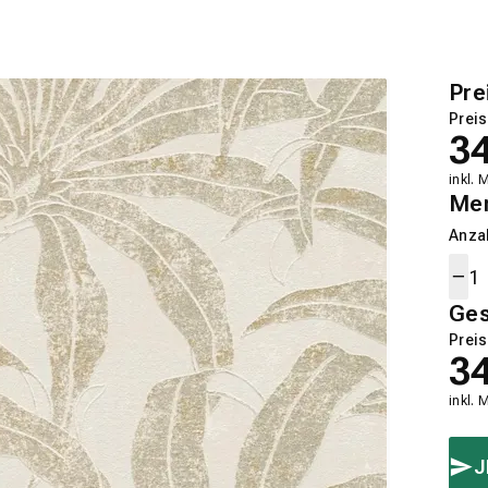
Pre
Preis
3
inkl. 
Me
Anza
Ge
Preis
3
inkl. 
J