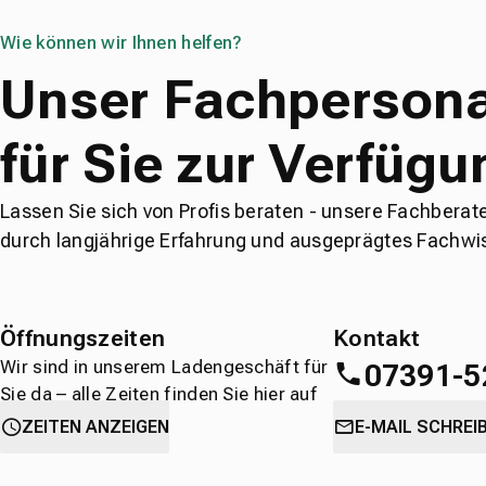
Wie können wir Ihnen helfen?
Unser Fachpersona
für Sie zur Verfügu
Lassen Sie sich von Profis beraten - unsere Fachberat
durch langjährige Erfahrung und ausgeprägtes Fachwi
Öffnungszeiten
Kontakt
Wir sind in unserem Ladengeschäft für
07391-5
Sie da – alle Zeiten finden Sie hier auf
einen Blick.
oder
direkt über 
ZEITEN ANZEIGEN
E-MAIL SCHREI