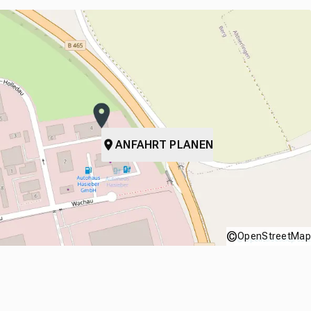
ANFAHRT PLANEN
©
OpenStreetMap