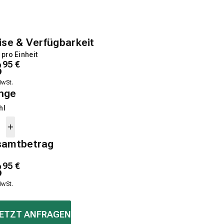
ise & Verfügbarkeit
 pro Einheit
3
95
€
MwSt.
nge
hl
samtbetrag
3
95
€
MwSt.
ETZT ANFRAGEN