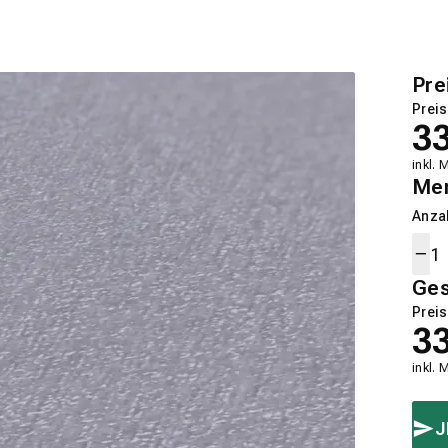
Pre
Preis
3
inkl. 
Me
Anza
Ge
Preis
3
inkl. 
J