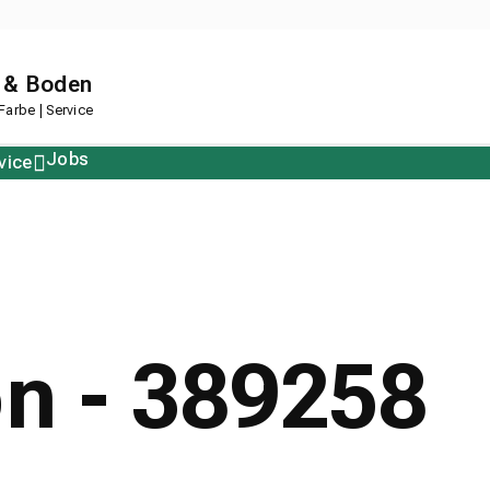
 & Boden
arbe | Service
Jobs
vice
Polstern
Korkboden
Restposten
Designboden
on - 389258