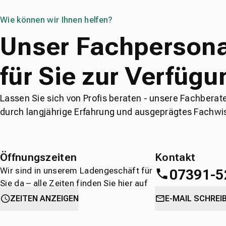
Wie können wir Ihnen helfen?
Unser Fachpersona
für Sie zur Verfügu
Lassen Sie sich von Profis beraten - unsere Fachberat
durch langjährige Erfahrung und ausgeprägtes Fachwi
Öffnungszeiten
Kontakt
Wir sind in unserem Ladengeschäft für
07391-5
Sie da – alle Zeiten finden Sie hier auf
einen Blick.
oder
direkt über 
ZEITEN ANZEIGEN
E-MAIL SCHREI