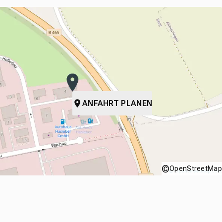
ANFAHRT PLANEN
©
OpenStreetMap