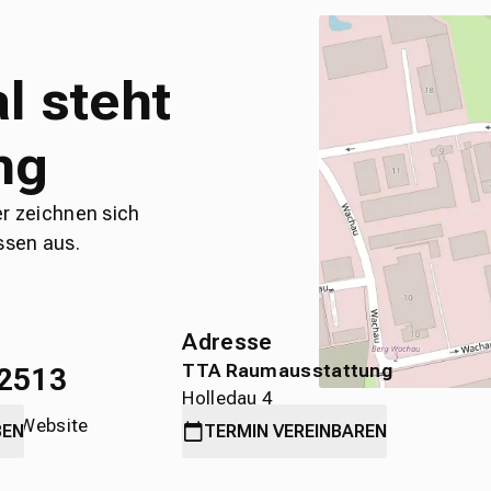
l steht
ng
er zeichnen sich
ssen aus.
Adresse
TTA Raumausstattung
2513
Holledau 4
die Website
89584 Ehingen
BEN
TERMIN
VEREINBAREN