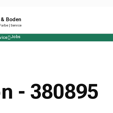
 & Boden
arbe | Service
Jobs
vice
Polstern
Korkboden
Restposten
Designboden
on - 380895