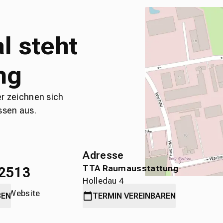
l steht
ng
er zeichnen sich
ssen aus.
Adresse
TTA Raumausstattung
2513
Holledau 4
die Website
89584 Ehingen
BEN
TERMIN
VEREINBAREN