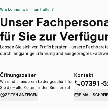
Wie können wir Ihnen helfen?
Unser Fachpersona
für Sie zur Verfügu
Lassen Sie sich von Profis beraten - unsere Fachberat
durch langjährige Erfahrung und ausgeprägtes Fachwi
Öffnungszeiten
Kontakt
Wir sind in unserem Ladengeschäft für
07391-5
Sie da – alle Zeiten finden Sie hier auf
einen Blick.
oder
direkt über 
ZEITEN ANZEIGEN
E-MAIL SCHREI