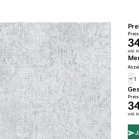
Pre
Preis
3
inkl. 
Me
Anza
Ge
Preis
3
inkl. 
J