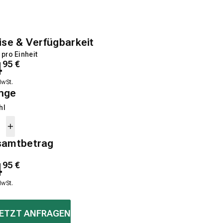
ise & Verfügbarkeit
 pro Einheit
4
95
€
MwSt.
nge
hl
samtbetrag
4
95
€
MwSt.
ETZT ANFRAGEN