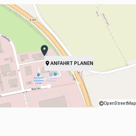
ANFAHRT PLANEN
©
OpenStreetMap