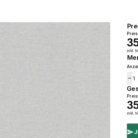
Pre
Preis
3
inkl. 
Me
Anza
Ge
Preis
3
inkl. 
J