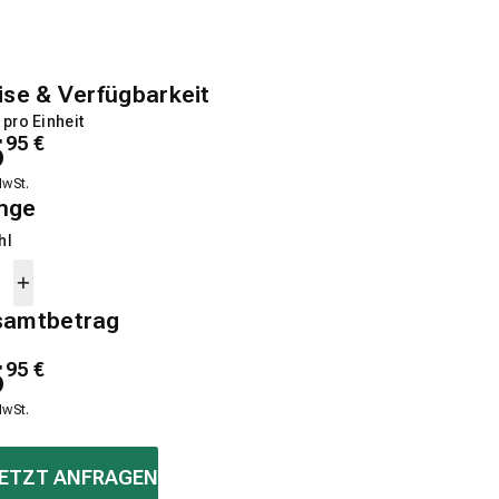
ise & Verfügbarkeit
 pro Einheit
5
95
€
MwSt.
nge
hl
samtbetrag
5
95
€
MwSt.
ETZT ANFRAGEN