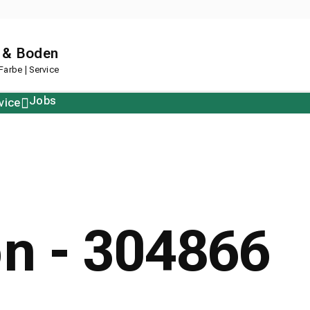
 & Boden
arbe | Service
Jobs
vice
Polstern
Korkboden
Restposten
Designboden
on - 304866