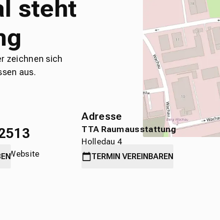
l steht
ng
er zeichnen sich
ssen aus.
Adresse
TTA Raumausstattung
2513
Holledau 4
die Website
89584 Ehingen
BEN
TERMIN
VEREINBAREN