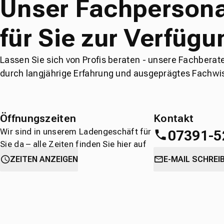
Unser Fachpersona
für Sie zur Verfügu
Lassen Sie sich von Profis beraten - unsere Fachberat
durch langjährige Erfahrung und ausgeprägtes Fachwi
Öffnungszeiten
Kontakt
Wir sind in unserem Ladengeschäft für
07391-5
Sie da – alle Zeiten finden Sie hier auf
einen Blick.
oder
direkt über 
ZEITEN ANZEIGEN
E-MAIL SCHREI